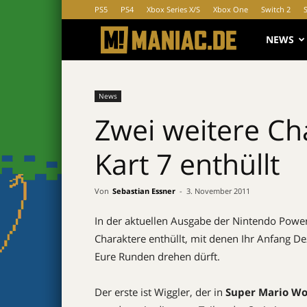
PS5
PS4
Xbox Series X/S
Xbox One
Switch 2
MANIAC.d
NEWS
News
Zwei weitere Ch
Kart 7 enthüllt
Von
Sebastian Essner
-
3. November 2011
In der aktuellen Ausgabe der Nintendo Powe
Charaktere enthüllt, mit denen Ihr Anfang 
Eure Runden drehen dürft.
Der erste ist Wiggler, der in
Super Mario Wo