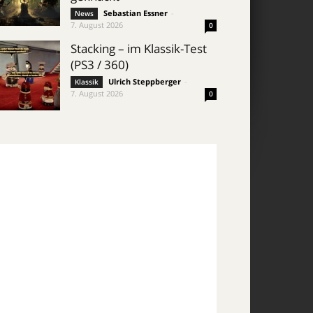
Sebastian Essner
-
News
7. August 2026
0
Stacking – im Klassik-Test
(PS3 / 360)
Ulrich Steppberger
-
Klassik
7. August 2026
0