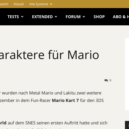
Switch
Klassik
Alle Systeme
e
TESTS
EXTENDED
FORUM
SHOP
ABO & 
araktere für Mario
9
r wurden nach Metal Mario und Lakitu zwei weitere
Dezember in dem Fun-Racer
Mario Kart 7
für den 3DS
rld
auf dem SNES seinen ersten Auftritt hatte und sich