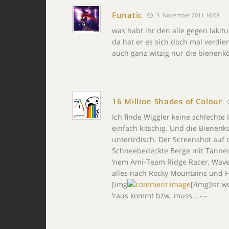
Funatic
3. November 2011 16:08
was habt ihr den alle gegen lakitu
da hat er es sich doch mal verdien
auch ganz witzig nur die bienenkö
16 Million Shades of Colour
Ich finde Wiggler keine schlechte 
einfach kitschig. Und die Bienenk
unterirdisch. Der Screenshot auf 
Schneebedeckte Berge mit Tanne
‘nem Ami-Team Ridge Racer, Wave 
alles nach Rocky Mountains und F
[img
[/img]Ist 
‘raus kommt bzw. muss… -.-