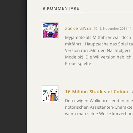
9
KOMMENTARE
zockeraNdi
5. November 2011 11:
Myjamoto als Mitfahrer wär doch m
mitfährt ; Hauptsache das Spiel 
Version ran .Mit den Nachfolgern k
Mode ok) .Die Wii Version hab ic
Probe spielte .
16 Million Shades of Colour
Den ewigen Wolkenreisenden in e
notorischen Assistenten-Charakter 
wenn man seine Wolke kurzerhand 