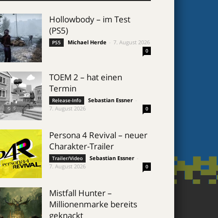
Hollowbody – im Test
(PS5)
Michael Herde
-
7. August 2026
PS5
0
TOEM 2 – hat einen
Termin
Sebastian Essner
-
Release-Info
7. August 2026
0
Persona 4 Revival – neuer
Charakter-Trailer
Sebastian Essner
-
Trailer/Video
7. August 2026
0
Mistfall Hunter –
Millionenmarke bereits
geknackt