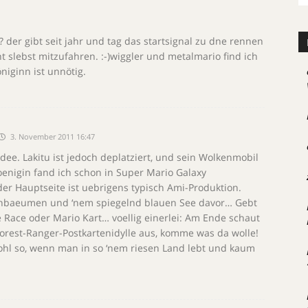
? der gibt seit jahr und tag das startsignal zu dne rennen
t slebst mitzufahren. :-)wiggler und metalmario find ich
niginn ist unnötig.
3. November 2011 16:47
Idee. Lakitu ist jedoch deplatziert, und sein Wolkenmobil
oenigin fand ich schon in Super Mario Galaxy
der Hauptseite ist uebrigens typisch Ami-Produktion.
nbaeumen und ‘nem spiegelnd blauen See davor… Gebt
Race oder Mario Kart… voellig einerlei: Am Ende schaut
orest-Ranger-Postkartenidylle aus, komme was da wolle!
wohl so, wenn man in so ‘nem riesen Land lebt und kaum