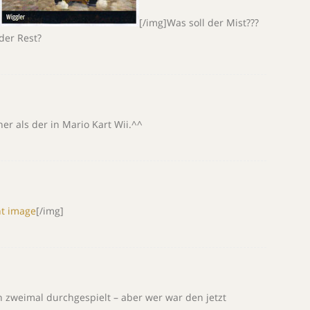
[/img]Was soll der Mist???
 der Rest?
ner als der in Mario Kart Wii.^^
[/img]
 zweimal durchgespielt – aber wer war den jetzt