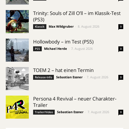
Trinity: Souls of Zill O’ll – im Klassik-Test
(PS3)
Max Wildgruber
-
8. August 2026
Klassik
0
Hollowbody – im Test (PS5)
Michael Herde
-
7. August 2026
PS5
0
TOEM 2 – hat einen Termin
Sebastian Essner
-
7. August 2026
Release-Info
0
Persona 4 Revival – neuer Charakter-
Trailer
Sebastian Essner
-
7. August 2026
Trailer/Video
0