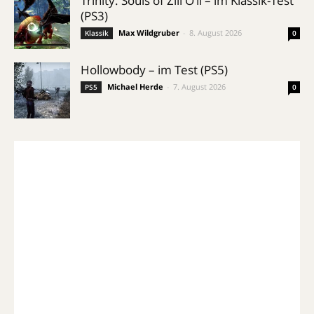
Trinity: Souls of Zill O’ll – im Klassik-Test
(PS3)
Max Wildgruber
-
8. August 2026
Klassik
0
Hollowbody – im Test (PS5)
Michael Herde
-
7. August 2026
PS5
0