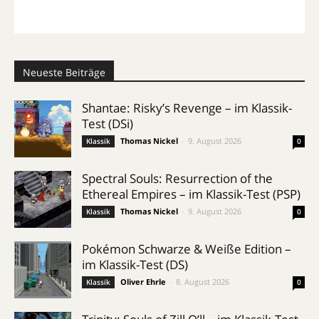
Neueste Beiträge
Shantae: Risky’s Revenge – im Klassik-
Test (DSi)
Thomas Nickel
-
9. August 2026
Klassik
0
Spectral Souls: Resurrection of the
Ethereal Empires – im Klassik-Test (PSP)
Thomas Nickel
-
9. August 2026
Klassik
0
Pokémon Schwarze & Weiße Edition –
im Klassik-Test (DS)
Oliver Ehrle
-
8. August 2026
Klassik
0