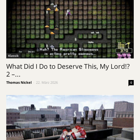
Klassik
What Did I Do to Deserve This, My Lord!?
2 –...
Thomas Nickel
-
22. März 2026
0