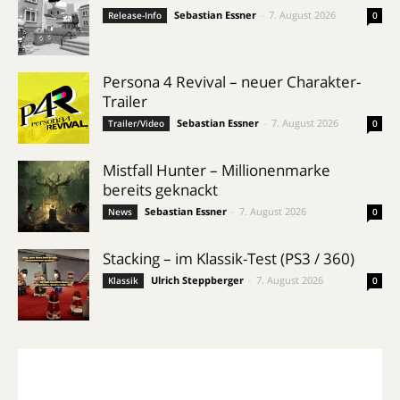
Sebastian Essner
-
7. August 2026
Release-Info
0
Persona 4 Revival – neuer Charakter-
Trailer
Sebastian Essner
-
7. August 2026
Trailer/Video
0
Mistfall Hunter – Millionenmarke
bereits geknackt
Sebastian Essner
-
7. August 2026
News
0
Stacking – im Klassik-Test (PS3 / 360)
Ulrich Steppberger
-
7. August 2026
Klassik
0