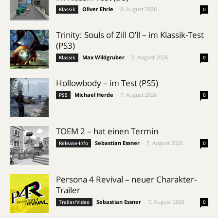
Oliver Ehrle
-
8. August 2026
Klassik
0
Trinity: Souls of Zill O’ll – im Klassik-Test
(PS3)
Max Wildgruber
-
8. August 2026
Klassik
0
Hollowbody – im Test (PS5)
Michael Herde
-
7. August 2026
PS5
0
TOEM 2 – hat einen Termin
Sebastian Essner
-
7. August 2026
Release-Info
0
Persona 4 Revival – neuer Charakter-
Trailer
Sebastian Essner
-
7. August 2026
Trailer/Video
0