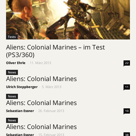
Tests
Aliens: Colonial Marines – im Test
(PS3/360)
Oliver Ehrle
-
11. März 2013
22
News
Aliens: Colonial Marines
Ulrich Steppberger
-
5. März 2013
11
News
Aliens: Colonial Marines
Sebastian Essner
-
26. Februar 2013
10
News
Aliens: Colonial Marines
Sebastian Essner
-
15. Februar 2013
38