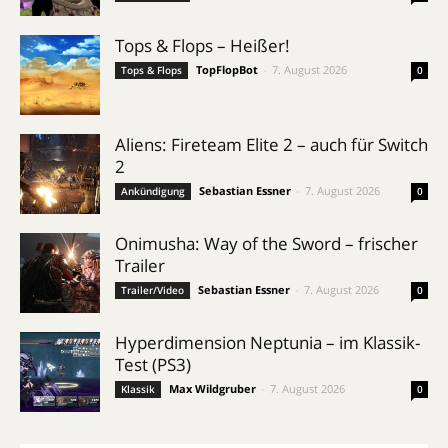
Tops & Flops – Heißer!
TopFlopBot
-
7. August 2026
Tops & Flops
0
Aliens: Fireteam Elite 2 – auch für Switch
2
Sebastian Essner
-
7. August 2026
Ankündigung
0
Onimusha: Way of the Sword – frischer
Trailer
Sebastian Essner
-
7. August 2026
Trailer/Video
0
Hyperdimension Neptunia – im Klassik-
Test (PS3)
Max Wildgruber
-
7. August 2026
Klassik
0