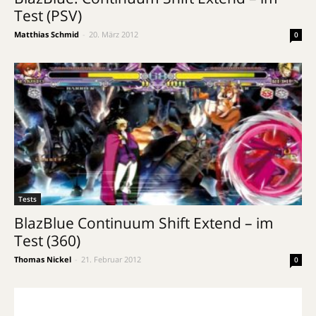
Test (PSV)
Matthias Schmid
-
20. März 2012
0
Tests
BlazBlue Continuum Shift Extend – im
Test (360)
Thomas Nickel
-
21. Februar 2012
0