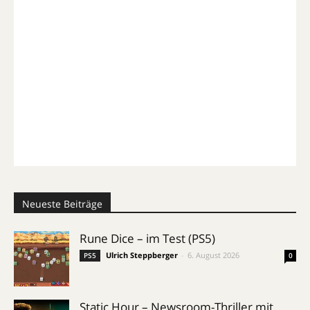
Neueste Beiträge
Rune Dice – im Test (PS5)
Ulrich Steppberger
-
6. August 2026
PS5
0
Static Hour – Newsroom-Thriller mit