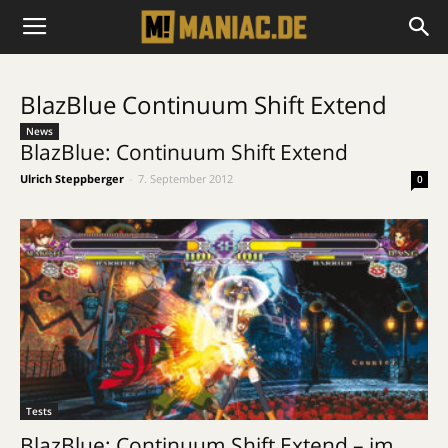
BlazBlue Continuum Shift Extend
News
BlazBlue: Continuum Shift Extend
Ulrich Steppberger
-
7. September 2012
0
Tests
BlazBlue: Continuum Shift Extend – im