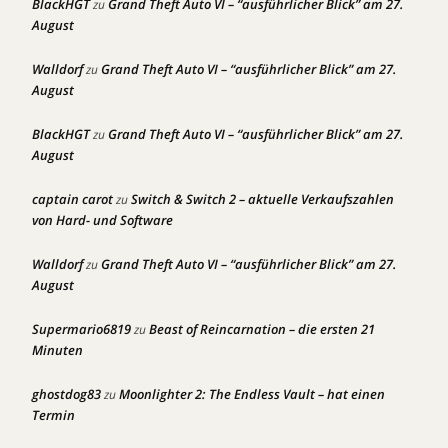
BlackHGT
Grand Theft Auto VI – “ausführlicher Blick” am 27.
zu
August
Walldorf
Grand Theft Auto VI – “ausführlicher Blick” am 27.
zu
August
BlackHGT
Grand Theft Auto VI – “ausführlicher Blick” am 27.
zu
August
captain carot
Switch & Switch 2 – aktuelle Verkaufszahlen
zu
von Hard- und Software
Walldorf
Grand Theft Auto VI – “ausführlicher Blick” am 27.
zu
August
Supermario6819
Beast of Reincarnation – die ersten 21
zu
Minuten
ghostdog83
Moonlighter 2: The Endless Vault – hat einen
zu
Termin