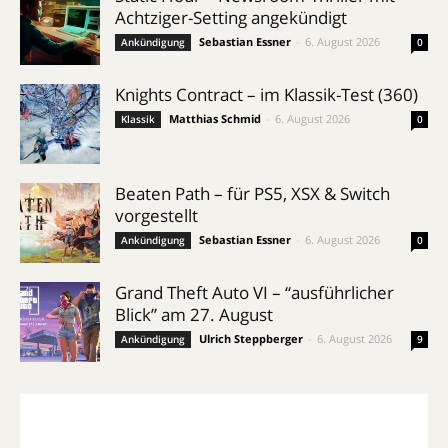
Achtziger-Setting angekündigt
Sebastian Essner
-
6. August 2026
Ankündigung
0
Knights Contract – im Klassik-Test (360)
Matthias Schmid
-
6. August 2026
Klassik
0
Beaten Path – für PS5, XSX & Switch
vorgestellt
Sebastian Essner
-
6. August 2026
Ankündigung
0
Grand Theft Auto VI – “ausführlicher
Blick” am 27. August
Ulrich Steppberger
-
6. August 2026
Ankündigung
9