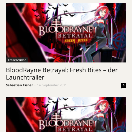
Trailer/Video
BloodRayne Betrayal: Fresh Bites – der
Launchtrailer
Sebastian Essner
-
14. September 2021
5