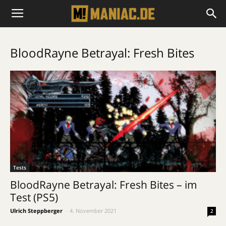
BloodRayne Betrayal: Fresh Bites
Tests
BloodRayne Betrayal: Fresh Bites – im
Test (PS5)
Ulrich Steppberger
-
4. November 2021
2