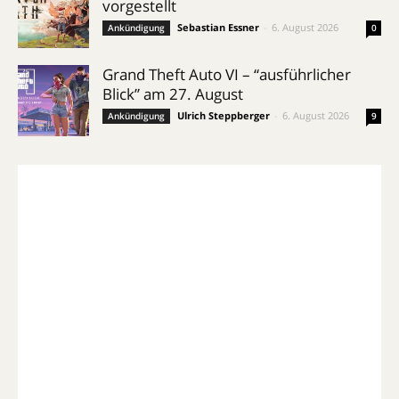
vorgestellt
Sebastian Essner
-
6. August 2026
Ankündigung
0
Grand Theft Auto VI – “ausführlicher
Blick” am 27. August
Ulrich Steppberger
-
6. August 2026
Ankündigung
9