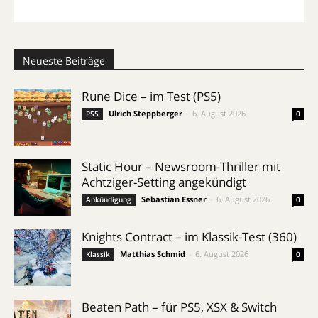
Neueste Beiträge
Rune Dice – im Test (PS5)
Ulrich Steppberger
-
6. August 2026
PS5
0
Static Hour – Newsroom-Thriller mit
Achtziger-Setting angekündigt
Sebastian Essner
-
6. August 2026
Ankündigung
0
Knights Contract – im Klassik-Test (360)
Matthias Schmid
-
6. August 2026
Klassik
0
Beaten Path – für PS5, XSX & Switch