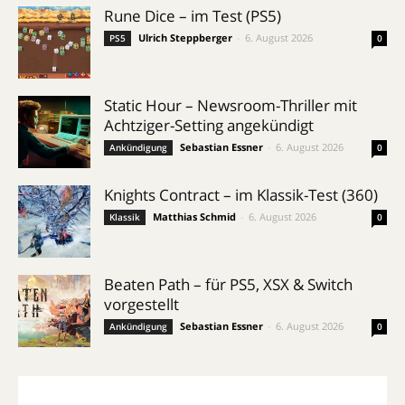
Rune Dice – im Test (PS5)
Ulrich Steppberger
-
6. August 2026
PS5
0
Static Hour – Newsroom-Thriller mit
Achtziger-Setting angekündigt
Sebastian Essner
-
6. August 2026
Ankündigung
0
Knights Contract – im Klassik-Test (360)
Matthias Schmid
-
6. August 2026
Klassik
0
Beaten Path – für PS5, XSX & Switch
vorgestellt
Sebastian Essner
-
6. August 2026
Ankündigung
0