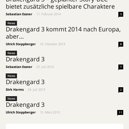
bietet zusätzliche spielbare Charaktere
Sebastian Essner
-
11. Februar 2014
3
News
Drakengard 3 kommt 2014 nach Europa,
aber…
Ulrich Steppberger
-
10. Oktober 2013
8
News
Drakengard 3
Sebastian Essner
-
25. Juli 2013
7
News
Drakengard 3
Dirk Harms
-
24. Juli 2013
2
News
Drakengard 3
Ulrich Steppberger
-
13. März 2013
11