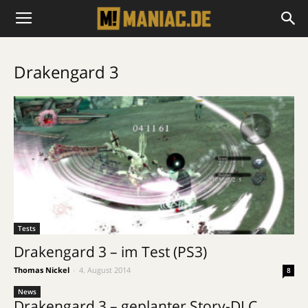
Drakengard 3
Tests
Drakengard 3 – im Test (PS3)
Thomas Nickel
-
4. August 2014
8
News
Drakengard 3 – geplanter Story-DLC