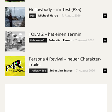
Hollowbody – im Test (PS5)
Michael Herde
-
7. August 2026
PS5
0
TOEM 2 – hat einen Termin
Sebastian Essner
-
7. August 2026
Release-Info
0
Persona 4 Revival – neuer Charakter-
Trailer
Sebastian Essner
-
7. August 2026
Trailer/Video
0