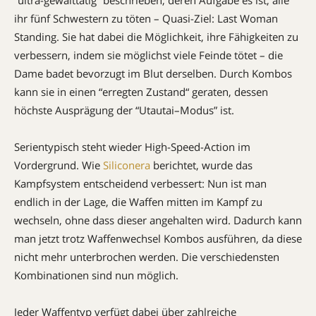
“
ultra-
gewalttätig” beschrieben
, deren Aufgabe es ist,
alle
ihr fünf
Schwestern
zu töten –
Quasi-Ziel: Last Woman
Standing.
Sie hat dabei die
Möglichkeit,
ihre
Fähigkeiten zu
verbessern
, indem sie möglichst viele Feinde tötet – die
Dame badet bevorzugt im Blut derselben. Durch Kombos
kann sie in
einen
“
erregten Zustand
“
geraten, dessen
höchste Ausprägung der
“
Utautai
–
Modus”
ist.
Serientypisch steht
wieder
High-Speed-Action im
Vordergrund.
Wie
Siliconera
berichtet, wurde das
Kampfsystem entscheidend verbessert:
Nun ist man
endlich in der Lage, die Waffen mitten im Kampf zu
wechseln, ohne dass dieser angehalten wird.
Dadurch kann
man jetzt trotz Waffenwechsel
Kombos
ausführen, da diese
nicht mehr unterbrochen werden. Die verschiedensten
Kombinationen sind nun möglich.
Jeder
Waffentyp
verfügt dabei über zahlreiche