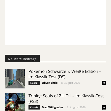
Neueste Beiträge
Pokémon Schwarze & Weiße Edition –
im Klassik-Test (DS)
Oliver Ehrle
-
8. August 2026
Klassik
0
Trinity: Souls of Zill O’ll – im Klassik-Test
(PS3)
Max Wildgruber
-
8. August 2026
Klassik
0