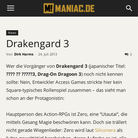
News
Drakengard 3
Von
Dirk Harms
-
24. Juli 2013
2
Wer die Vorgänger von
Drakengard 3
(japanischer Titel:
???? ?? ?????3,
Drag-On Dragoon 3
) noch nicht kennen
sollte: Nein, Entwickler Access Games strickte hier kein
Square-typisches Rollenspiel zusammen – das sieht man
schon an der Protagonistin:
Hauptperson des Action-RPGs ist Zero, eine “
Utautai
“, die
mittels Gesang Magie beschwören kann. Doch sie trällert
nicht gerade Wiegenlieder: Zero wird
laut
Siliconera
als