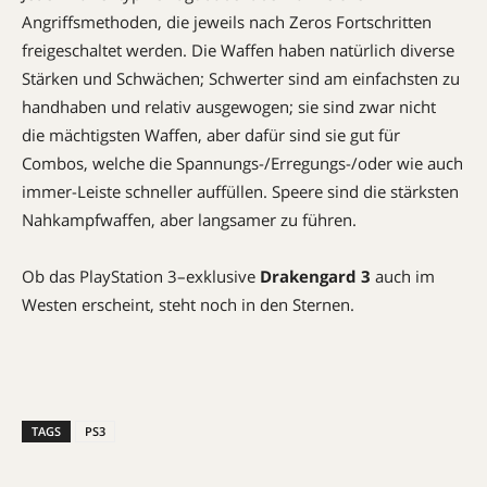
Angriffsmethoden
, die jeweils nach Zeros Fortschritten
freigeschaltet werden. Die
Waffen
haben natürlich diverse
Stärken und Schwächen
;
Schwerter
sind am einfachsten zu
handhaben und
relativ ausgewogen; sie sind zwar nicht
die
mächtigsten Waffen
, aber
dafür sind sie gut für
Combos,
welche die
Spannungs-/Erregungs
-/oder wie auch
immer-Leiste
schneller
auf
füllen.
Speere
sind die stärksten
Nahkampfwaffen
, aber
langsamer zu führen.
Ob das
PlayStation 3
–
exklusiv
e
Drakengard 3
auch im
Westen erscheint, steht noch in den Sternen.
TAGS
PS3