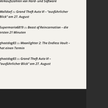
Verkaufszahlen von Hard- und Software
Walldorf
Grand Theft Auto VI – “ausführlicher
zu
Blick” am 27. August
Supermario6819
Beast of Reincarnation – die
zu
ersten 21 Minuten
ghostdog83
Moonlighter 2: The Endless Vault –
zu
hat einen Termin
ghostdog83
Grand Theft Auto VI –
zu
“ausführlicher Blick” am 27. August