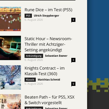
Rune Dice – im Test (PS5)
Ulrich Steppberger
-
PS5
6. August 2026
0
Static Hour – Newsroom-
Thriller mit Achtziger-
Setting angekündigt
Sebastian Essner
-
Ankündigung
6. August 2026
0
Knights Contract – im
Klassik-Test (360)
Matthias Schmid
-
Klassik
6. August 2026
0
Beaten Path – für PS5, XSX
& Switch vorgestellt
Sebastian Essner
-
Ankündigung