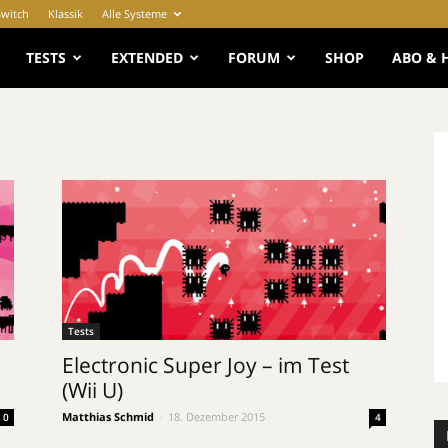
Switch
Klassik
Alle Systeme
e
TESTS
EXTENDED
FORUM
SHOP
ABO & 
Tests
Electronic Super Joy – im Test
(Wii U)
Matthias Schmid
-
18. Dezember 2015
0
4