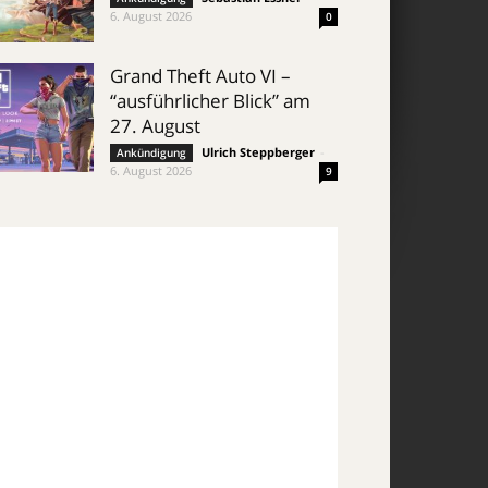
6. August 2026
0
Grand Theft Auto VI –
“ausführlicher Blick” am
27. August
Ulrich Steppberger
-
Ankündigung
6. August 2026
9