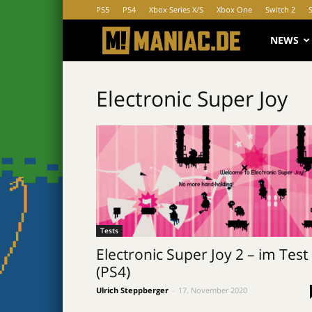
PS5
PS4
Xbox Series X/S
Xbox One
Switch 2
MANIAC.d
NEWS
Electronic Super Joy
Tests
Electronic Super Joy 2 – im Test
(PS4)
Ulrich Steppberger
-
17. November 2020