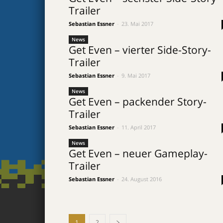
Trailer
Sebastian Essner
-
23. Mai 2017
News
Get Even – vierter Side-Story-
Trailer
Sebastian Essner
-
9. Mai 2017
News
Get Even – packender Story-
Trailer
Sebastian Essner
-
11. April 2017
News
Get Even – neuer Gameplay-
Trailer
Sebastian Essner
-
24. August 2016
1
2