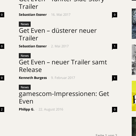
Trailer
Sebastian Essner
-
16. Mai 2017
0
0
News
Get Even – düsterer neuer
Trailer
Sebastian Essner
-
2. Mai 2017
0
1
News
Get Even – neuer Trailer samt
Release
Kenneth Burgess
-
9. Februar 2017
0
1
News
gamescom-Impressionen: Get
Even
Philipp G.
-
22. August 2016
2
0
Seite 1 von 2