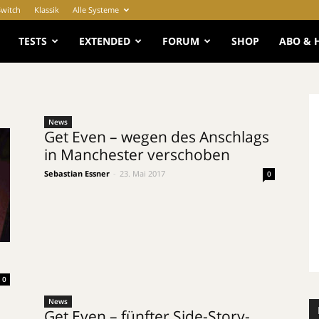
Switch
Klassik
Alle Systeme
e
TESTS
EXTENDED
FORUM
SHOP
ABO & 
News
Get Even – wegen des Anschlags
in Manchester verschoben
Sebastian Essner
-
23. Mai 2017
0
0
News
Get Even – fünfter Side-Story-