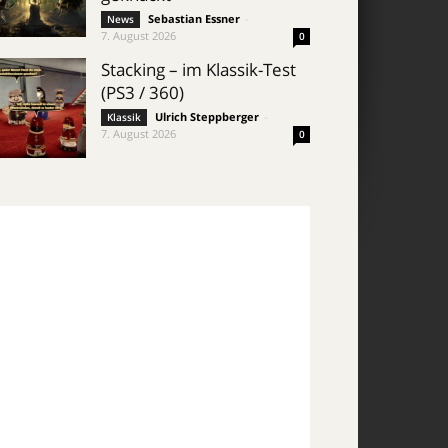
Sebastian Essner
-
News
7. August 2026
0
Stacking – im Klassik-Test
(PS3 / 360)
Ulrich Steppberger
-
Klassik
7. August 2026
0