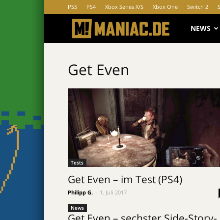
PS5
PS4
Xbox Series X/S
Xbox One
Switch 2
MANIAC.d
NEWS
Get Even
Tests
Get Even – im Test (PS4)
Philipp G.
-
1. Juli 2017
News
Get Even – sechster Side-Story-