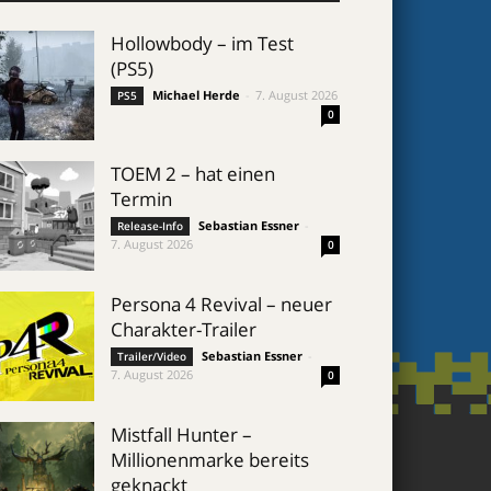
Hollowbody – im Test
(PS5)
Michael Herde
-
7. August 2026
PS5
0
TOEM 2 – hat einen
Termin
Sebastian Essner
-
Release-Info
7. August 2026
0
Persona 4 Revival – neuer
Charakter-Trailer
Sebastian Essner
-
Trailer/Video
7. August 2026
0
Mistfall Hunter –
Millionenmarke bereits
geknackt