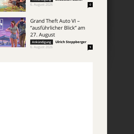
6. August 2026
0
Grand Theft Auto VI –
“ausführlicher Blick” am
27. August
Ulrich Steppberger
-
Ankündigung
6. August 2026
9