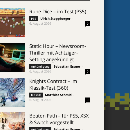
Rune Dice – im Test (PS5)
Ulrich Steppberger
-
PS5
6. August 2026
0
Static Hour – Newsroom-
Thriller mit Achtziger-
Setting angekündigt
Sebastian Essner
-
Ankündigung
6. August 2026
0
Knights Contract – im
Klassik-Test (360)
Matthias Schmid
-
Klassik
6. August 2026
0
Beaten Path – für PS5, XSX
& Switch vorgestellt
Sebastian Essner
-
Ankündigung