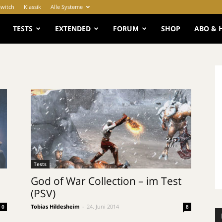
Switch
Klassik
Alle Systeme
e
TESTS
EXTENDED
FORUM
SHOP
ABO & 
Tests
God of War Collection – im Test
(PSV)
Tobias Hildesheim
-
24. Juni 2014
0
8