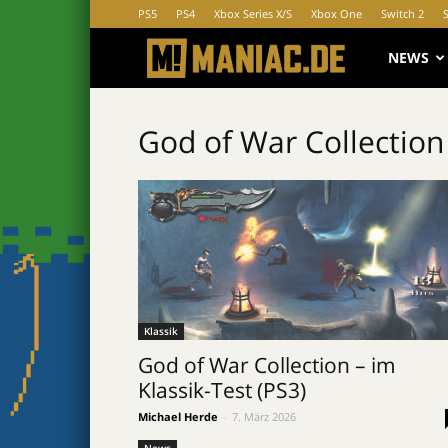
PS5
PS4
Xbox Series X/S
Xbox One
Switch 2
MANIAC.d
NEWS
God of War Collection
Klassik
God of War Collection – im
Klassik-Test (PS3)
Michael Herde
-
7. März 2026