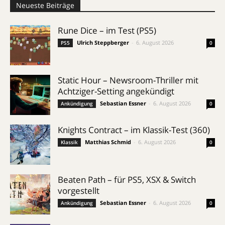
Neueste Beiträge
Rune Dice – im Test (PS5)
Ulrich Steppberger
-
6. August 2026
PS5
0
Static Hour – Newsroom-Thriller mit
Achtziger-Setting angekündigt
Sebastian Essner
-
6. August 2026
Ankündigung
0
Knights Contract – im Klassik-Test (360)
Matthias Schmid
-
6. August 2026
Klassik
0
Beaten Path – für PS5, XSX & Switch
vorgestellt
Sebastian Essner
-
6. August 2026
Ankündigung
0