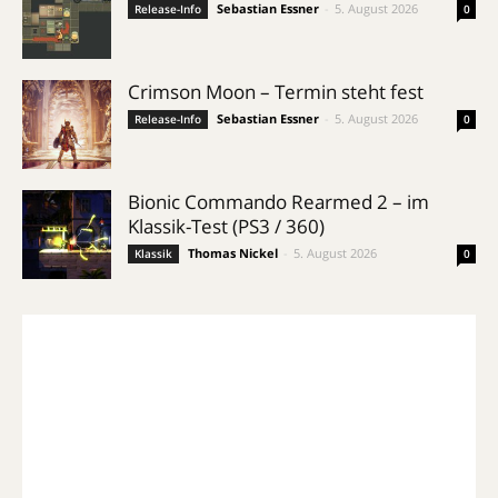
Sebastian Essner
-
5. August 2026
Release-Info
0
Crimson Moon – Termin steht fest
Sebastian Essner
-
5. August 2026
Release-Info
0
Bionic Commando Rearmed 2 – im
Klassik-Test (PS3 / 360)
Thomas Nickel
-
5. August 2026
Klassik
0