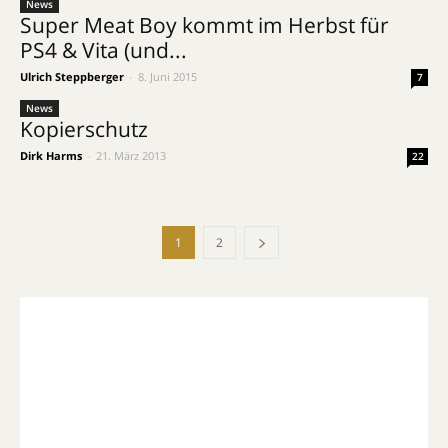
News
Super Meat Boy kommt im Herbst für
PS4 & Vita (und...
Ulrich Steppberger
-
8. Juni 2015
7
News
Kopierschutz
Dirk Harms
-
21. März 2013
22
1
2