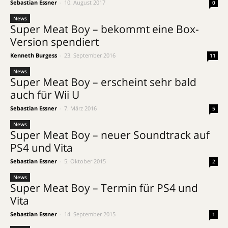
Sebastian Essner
-
10. August 2017
0
News
Super Meat Boy – bekommt eine Box-
Version spendiert
Kenneth Burgess
-
23. September 2016
11
News
Super Meat Boy – erscheint sehr bald
auch für Wii U
Sebastian Essner
-
7. März 2016
5
News
Super Meat Boy – neuer Soundtrack auf
PS4 und Vita
Sebastian Essner
-
5. Oktober 2015
2
News
Super Meat Boy – Termin für PS4 und
Vita
Sebastian Essner
-
14. September 2015
1