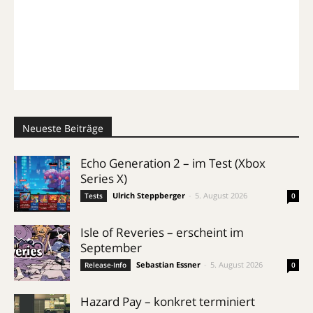
Neueste Beiträge
Echo Generation 2 – im Test (Xbox
Series X)
Ulrich Steppberger
-
5. August 2026
Tests
0
Isle of Reveries – erscheint im
September
Sebastian Essner
-
5. August 2026
Release-Info
0
Hazard Pay – konkret terminiert