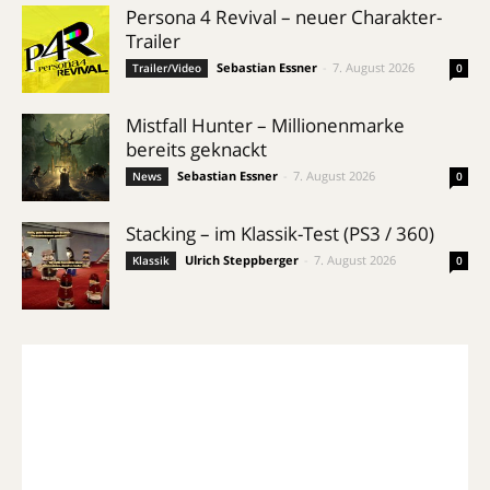
Persona 4 Revival – neuer Charakter-
Trailer
Sebastian Essner
-
7. August 2026
Trailer/Video
0
Mistfall Hunter – Millionenmarke
bereits geknackt
Sebastian Essner
-
7. August 2026
News
0
Stacking – im Klassik-Test (PS3 / 360)
Ulrich Steppberger
-
7. August 2026
Klassik
0