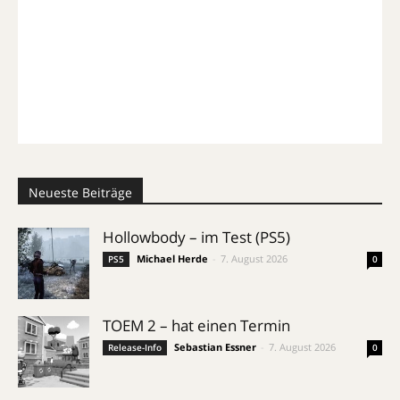
Neueste Beiträge
Hollowbody – im Test (PS5)
Michael Herde
-
7. August 2026
PS5
0
TOEM 2 – hat einen Termin
Sebastian Essner
-
7. August 2026
Release-Info
0