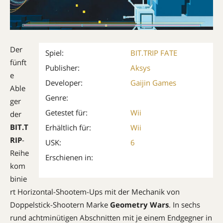
Der
Spiel:
BIT.TRIP FATE
fünft
Publisher:
Aksys
e
Developer:
Gaijin Games
Able
Genre:
ger
Getestet für:
Wii
der
BIT.T
Erhältlich für:
Wii
RIP
-
USK:
6
Reihe
Erschienen in:
kom
binie
rt Horizontal-Shootem-Ups mit der Mechanik von
Doppelstick-Shootern Marke
Geometry Wars
. In sechs
rund achtminütigen Abschnitten mit je einem Endgegner in