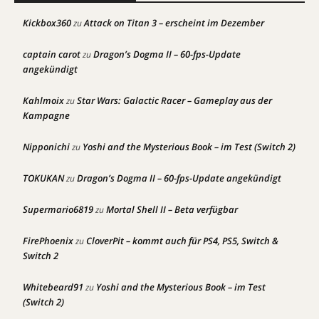
Kickbox360
Attack on Titan 3 – erscheint im Dezember
zu
captain carot
Dragon’s Dogma II – 60-fps-Update
zu
angekündigt
Kahlmoix
Star Wars: Galactic Racer – Gameplay aus der
zu
Kampagne
Nipponichi
Yoshi and the Mysterious Book – im Test (Switch 2)
zu
TOKUKAN
Dragon’s Dogma II – 60-fps-Update angekündigt
zu
Supermario6819
Mortal Shell II – Beta verfügbar
zu
FirePhoenix
CloverPit – kommt auch für PS4, PS5, Switch &
zu
Switch 2
Whitebeard91
Yoshi and the Mysterious Book – im Test
zu
(Switch 2)