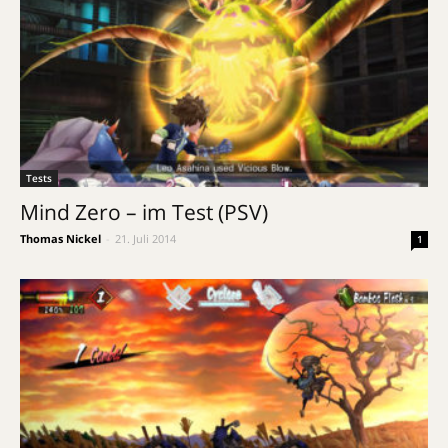
Tests
Mind Zero – im Test (PSV)
Thomas Nickel
-
21. Juli 2014
1