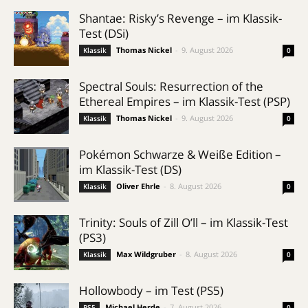
Shantae: Risky’s Revenge – im Klassik-
Test (DSi)
Thomas Nickel
-
9. August 2026
Klassik
0
Spectral Souls: Resurrection of the
Ethereal Empires – im Klassik-Test (PSP)
Thomas Nickel
-
9. August 2026
Klassik
0
Pokémon Schwarze & Weiße Edition –
im Klassik-Test (DS)
Oliver Ehrle
-
8. August 2026
Klassik
0
Trinity: Souls of Zill O’ll – im Klassik-Test
(PS3)
Max Wildgruber
-
8. August 2026
Klassik
0
Hollowbody – im Test (PS5)
Michael Herde
-
7. August 2026
PS5
0