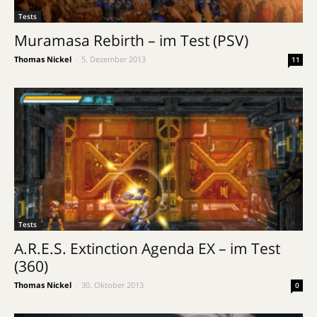
Tests
Muramasa Rebirth – im Test (PSV)
Thomas Nickel
-
5. Dezember 2013
11
Tests
A.R.E.S. Extinction Agenda EX – im Test
(360)
Thomas Nickel
-
30. Oktober 2013
0