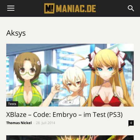
Aksys
Tests
XBlaze – Code: Embryo – im Test (PS3)
Thomas Nickel
-
28. Juli 2014
0