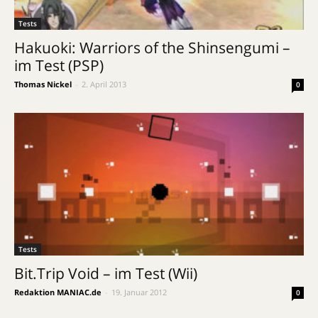
Tests
Hakuoki: Warriors of the Shinsengumi –
im Test (PSP)
Thomas Nickel
-
2. April 2013
0
Tests
Bit.Trip Void – im Test (Wii)
Redaktion MANIAC.de
-
19. Januar 2012
0