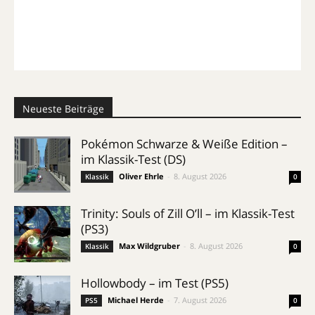
Neueste Beiträge
Pokémon Schwarze & Weiße Edition –
im Klassik-Test (DS)
Oliver Ehrle
-
8. August 2026
Klassik
0
Trinity: Souls of Zill O’ll – im Klassik-Test
(PS3)
Max Wildgruber
-
8. August 2026
Klassik
0
Hollowbody – im Test (PS5)
Michael Herde
-
7. August 2026
PS5
0