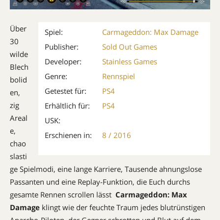
Über
Spiel:
Carmageddon: Max Damage
30
Publisher:
Sold Out Games
wilde
Developer:
Stainless Games
Blech
Genre:
Rennspiel
bolid
Getestet für:
PS4
en,
zig
Erhältlich für:
PS4
Areal
USK:
e,
Erschienen in:
8 / 2016
chao
slasti
ge Spielmodi, eine lange Karriere, Tausende ahnungslose
Passanten und eine Replay-Funktion, die Euch durchs
gesamte Rennen scrollen lässt 
Carmageddon: Max
Damage
klingt wie der feuchte Traum jedes blutrünstigen
Anarcho-Piloten, der Gegner schrotten und Blut auf dem