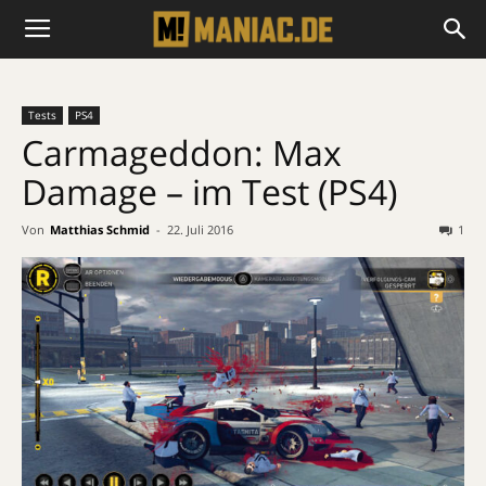
Tests
PS4
Carmageddon: Max
Damage – im Test (PS4)
Von
Matthias Schmid
-
22. Juli 2016
1