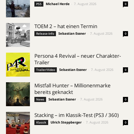
Michael Herde
-
7. August 2026
PS5
0
TOEM 2 – hat einen Termin
Sebastian Essner
-
7. August 2026
Release-Info
0
Persona 4 Revival – neuer Charakter-
Trailer
Sebastian Essner
-
7. August 2026
Trailer/Video
0
Mistfall Hunter – Millionenmarke
bereits geknackt
Sebastian Essner
-
7. August 2026
News
0
Stacking – im Klassik-Test (PS3 / 360)
Ulrich Steppberger
-
7. August 2026
Klassik
0