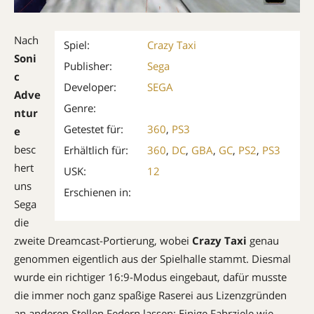
Nach
Spiel:
Crazy Taxi
Soni
Publisher:
Sega
c
Developer:
SEGA
Adve
Genre:
ntur
Getestet für:
360
,
PS3
e
besc
Erhältlich für:
360
,
DC
,
GBA
,
GC
,
PS2
,
PS3
hert
USK:
12
uns
Erschienen in:
Sega
die
zweite Dreamcast-Portierung, wobei
Crazy Taxi
genau
genommen eigentlich aus der Spielhalle stammt. Diesmal
wurde ein richtiger 16:9-Modus eingebaut, dafür musste
die immer noch ganz spaßige Raserei aus Lizenzgründen
an anderen Stellen Federn lassen: Einige Fahrziele wie