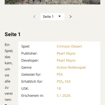
Seite 1
Ein
Spiel:
Crimson Desert
Spiel,
Publisher:
Pearl Abyss
das
Developer:
Pearl Abyss
kam,
Genre:
Action-Rollenspiel
um
Getestet für:
PS5
sie
alle
Erhältlich für:
PS5
,
XSX
zu
USK:
18
verei
Erschienen in:
5 / 2026
nen: