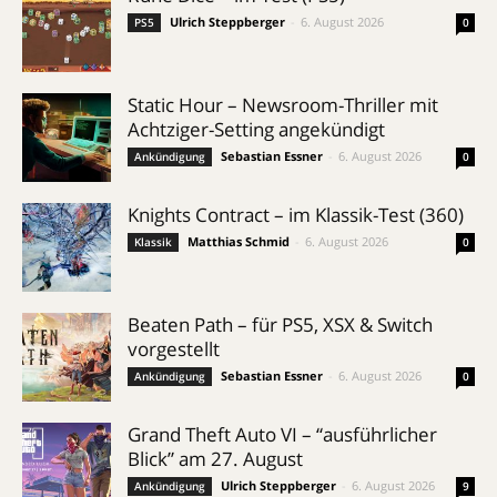
Ulrich Steppberger
-
6. August 2026
PS5
0
Static Hour – Newsroom-Thriller mit
Achtziger-Setting angekündigt
Sebastian Essner
-
6. August 2026
Ankündigung
0
Knights Contract – im Klassik-Test (360)
Matthias Schmid
-
6. August 2026
Klassik
0
Beaten Path – für PS5, XSX & Switch
vorgestellt
Sebastian Essner
-
6. August 2026
Ankündigung
0
Grand Theft Auto VI – “ausführlicher
Blick” am 27. August
Ulrich Steppberger
-
6. August 2026
Ankündigung
9