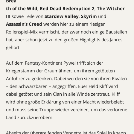
Brea
th of the Wild
,
Red Dead Redemption 2
,
The Witcher
III
sowie Teile von
Stardew Valley
,
Skyrim
und
Assassin’s Creed
werden hier zu einem riesigen
Rollenspiel-Mix vermischt, der zwar noch einige Baustellen
hat, aber schon jetzt zu den großen Highlights des Jahres
gehört.
Auf dem Fantasy-Kontinent Pywel trifft sich der
Kriegerstamm der Graumähnen, um ihrem getöteten
Anführer zu gedenken. Dabei werden sie von ihren Rivalen
– den Schwarzbären – angegriffen. Euer Held Kliff wird
dabei getötet und sein Clan in alle Winde zerstreut. Kliff
wird ohne große Erklärung von einer Macht wiederbelebt
und muss seine Truppe wieder vereinen, um das verlorene
Land zurückzuerobern.
Abseits der übergreifenden Vendetta ist das Spiel in knapp