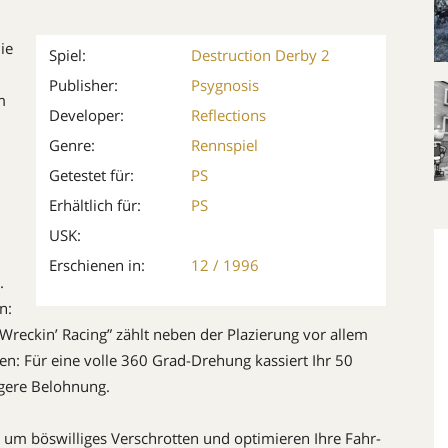
ie
Spiel:
Destruction Derby 2
Publisher:
Psygnosis
m
Developer:
Reflections
Genre:
Rennspiel
Getestet für:
PS
Erhältlich für:
PS
USK:
Erschienen in:
12 / 1996
.
n:
Wreckin’ Racing” zählt neben der Pla­zierung vor allem
n: Für eine volle 360 Grad-Drehung kassiert Ihr 50
ngere Belohnung.
 um bös­williges Ver­schrotten und optimieren Ihre Fahr­