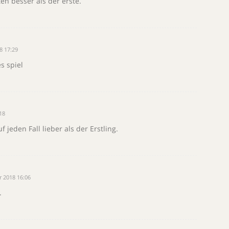
en besser als der erste.
8 17:29
s spiel
18
 jeden Fall lieber als der Erstling.
 2018 16:06
.