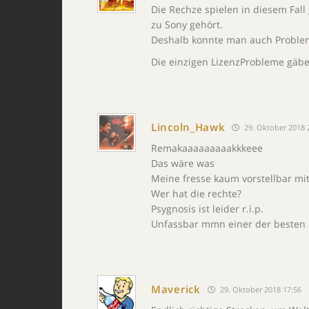
Die Rechze spielen in diesem Fall 
zu Sony gehört.
Deshalb konnte man auch Probleml
Die einzigen LizenzProbleme gäbe 
Lincoln_Hawk
29. Oktober 2018 
Remakaaaaaaaaakkkeee
Das wäre was
Meine fresse kaum vorstellbar mi
Wer hat die rechte?
Psygnosis ist leider r.i.p.
Unfassbar mmn einer der besten E
Maverick
29. Oktober 2018 17:56