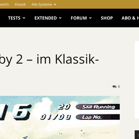
Switch
Klassik
Alle Systeme
e
TESTS
EXTENDED
FORUM
SHOP
ABO & 
y 2 – im Klassik-
8