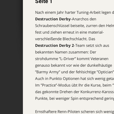
Seite 1
Nach einem Jahr harter Tu­­­ning-Arbeit legen d
De­struc­tion Derby
-Anarchos den
Schraubenschlüssel beiseite, zurren den Hel
fest und ziehen erneut in eine material­
verschleißende Blech­schlacht. Das
Destruction Derby 2
-Team setzt sich aus
bekannten Namen zusammen: Der
strohdumme ”L-Driver” kommt Veteranen
genauso bekannt vor wie der dunkelhäutige
”Barmy Army” und der fehlsichtige ”Optician”
Auch in Punkto Optionen hat sich wenig geta
Im ”Practice”-Modus übt Ihr die Kurse, beim ”
das gekonnte Dre­hen der Konkurrenz-Karosse
Punk­te, bei weniger Spin entsprechend geri
Ernsthaftere Renn-Piloten scheren sich wenig