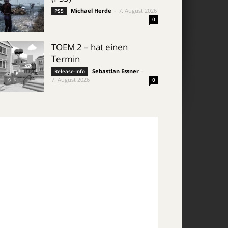
Michael Herde
-
7. August 2026
PS5
0
TOEM 2 – hat einen
Termin
Sebastian Essner
-
Release-Info
7. August 2026
0