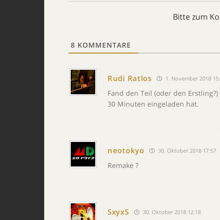
Bitte zum K
8
KOMMENTARE
Rudi Ratlos
1. November 2018 15
Fand den Teil (oder den Erstling?)
30 Minuten eingeladen hat.
neotokyo
30. Oktober 2018 17:57
Remake ?
SxyxS
30. Oktober 2018 12:18