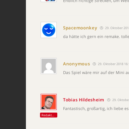
Endlich richtige Strecken, um Welt
Spacemoonkey
29. Oktober 201
da hätte ich gern ein remake. tolle
Anonymous
29. Oktober 2018 16:
Das Spiel wäre mir auf der Mini auf
Tobias Hildesheim
29. Oktober
Fantastisch, großartig, ich liebe es
Redakteur