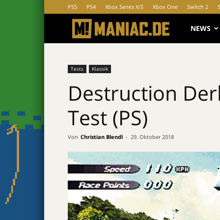
PS5
PS4
Xbox Series X/S
Xbox One
Switch 2
MANIAC.d
NEWS
Tests
Klassik
Destruction Derb
Test (PS)
Von
Christian Blendl
-
29. Oktober 2018