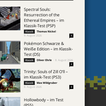
Spectral Souls:
Resurrection of the
Ethereal Empires – im
Klassik-Test (PSP)
Thomas Nickel
-
Klassik
9. August 2026
0
Pokémon Schwarze &
Weiße Edition – im Klassik-
Test (DS)
Oliver Ehrle
-
8. August 2026
Klassik
0
Trinity: Souls of Zill O’ll –
im Klassik-Test (PS3)
Max Wildgruber
-
Klassik
8. August 2026
0
Hollowbody – im Test
(PS5)