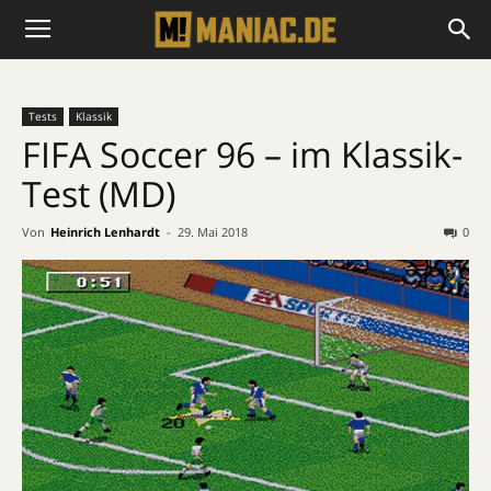
Tests
Klassik
FIFA Soccer 96 – im Klassik-
Test (MD)
Von
Heinrich Lenhardt
-
29. Mai 2018
0