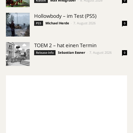
Max Wildgruber
-
8. August 2026
Klassik
0
Hollowbody – im Test (PS5)
Michael Herde
-
7. August 2026
PS5
0
TOEM 2 – hat einen Termin
Sebastian Essner
-
7. August 2026
Release-Info
0