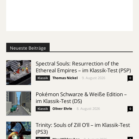
Neueste Beiträge
Spectral Souls: Resurrection of the
Ethereal Empires – im Klassik-Test (PSP)
Thomas Nickel
-
9. August 2026
Klassik
0
Pokémon Schwarze & Weiße Edition –
im Klassik-Test (DS)
Oliver Ehrle
-
8. August 2026
Klassik
0
Trinity: Souls of Zill O’ll – im Klassik-Test
(PS3)