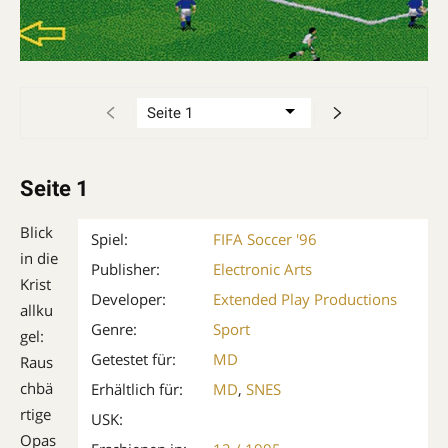
Seite 1
Blick
Spiel:
FIFA Soccer '96
in die
Publisher:
Electronic Arts
Krist
Developer:
Extended Play Productions
allku
Genre:
Sport
gel:
Getestet für:
MD
Raus
chbä
Erhältlich für:
MD
,
SNES
rtige
USK:
Opas