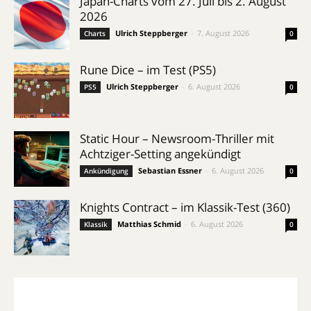
Japan-Charts vom 27. Juli bis 2. August
2026
Ulrich Steppberger
-
7. August 2026
Charts
0
Rune Dice – im Test (PS5)
Ulrich Steppberger
-
6. August 2026
PS5
0
Static Hour – Newsroom-Thriller mit
Achtziger-Setting angekündigt
Sebastian Essner
-
6. August 2026
Ankündigung
0
Knights Contract – im Klassik-Test (360)
Matthias Schmid
-
6. August 2026
Klassik
0