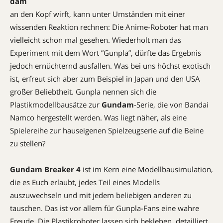
dam
an den Kopf wirft, kann unter Umständen mit einer
wissenden Reaktion rechnen: Die Anime-Roboter hat man
vielleicht schon mal gesehen. Wiederholt man das
Experiment mit dem Wort ”Gunpla”, dürfte das Ergebnis
jedoch ernüchternd ausfallen. Was bei uns höchst exotisch
ist, erfreut sich aber zum Beispiel in Japan und den USA
großer Beliebtheit. Gunpla nennen sich die
Plastikmodellbausätze zur
Gundam
-Serie, die von Bandai
Namco hergestellt werden. Was liegt näher, als eine
Spielereihe zur hauseigenen ­Spielzeugserie auf die Beine
zu stellen?
Gundam Breaker 4
ist im Kern eine Modellbausimulation,
die es Euch erlaubt, jedes Teil eines Modells
auszuwechseln und mit jedem beliebigen anderen zu
tauschen. Das ist vor allem für Gunpla-Fans eine wahre
Freude. Die Plastikroboter lassen sich bekleben, detailliert