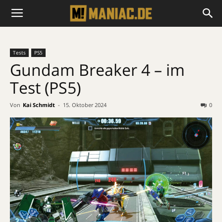
Tests
PS5
Gundam Breaker 4 – im
Test (PS5)
Von
Kai Schmidt
-
15. Oktober 2024
0