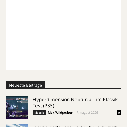
Neueste Beiträge
Hyperdimension Neptunia – im Klassik-
Test (PS3)
Max Wildgruber
-
7. August 2026
Klassik
0