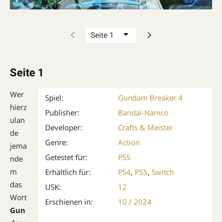
Seite 1
Wer
Spiel:
Gundam Breaker 4
hierz
Publisher:
Bandai-Namco
ulan
Developer:
Crafts & Meister
de
Genre:
Action
jema
Getestet für:
PS5
nde
m
Erhältlich für:
PS4
,
PS5
,
Switch
das
USK:
12
Wort
Erschienen in:
10 / 2024
Gun