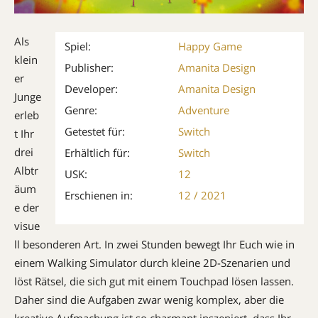
Als
Spiel:
Happy Game
klein
Publisher:
Amanita Design
er
Developer:
Amanita Design
Junge
Genre:
Adventure
erleb
Getestet für:
Switch
t Ihr
drei
Erhältlich für:
Switch
Albtr
USK:
12
äum
Erschienen in:
12 / 2021
e der
visue
ll besonderen Art. In zwei Stunden bewegt Ihr Euch wie in
einem Walking Simulator durch kleine 2D-Szenarien und
löst Rätsel, die sich gut mit einem Touchpad lösen lassen.
Daher sind die Aufgaben zwar wenig komplex, aber die
kreative Aufmachung ist so charmant inszeniert, dass Ihr