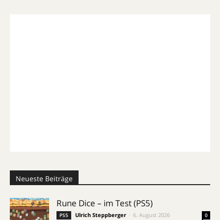
Neueste Beiträge
Rune Dice – im Test (PS5)
Ulrich Steppberger
-
6. August 2026
PS5
0