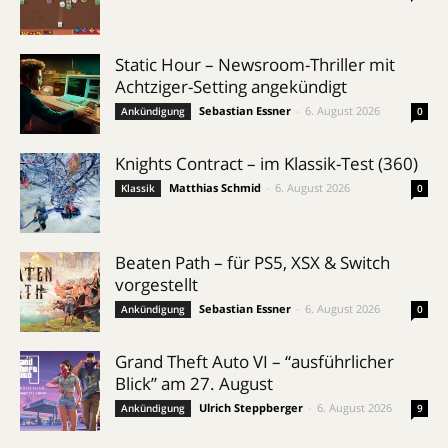
Static Hour – Newsroom-Thriller mit
Achtziger-Setting angekündigt
Sebastian Essner
-
6. August 2026
Ankündigung
0
Knights Contract – im Klassik-Test (360)
Matthias Schmid
-
6. August 2026
Klassik
0
Beaten Path – für PS5, XSX & Switch
vorgestellt
Sebastian Essner
-
6. August 2026
Ankündigung
0
Grand Theft Auto VI – “ausführlicher
Blick” am 27. August
Ulrich Steppberger
-
6. August 2026
Ankündigung
9