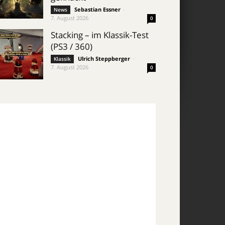
Sebastian Essner
-
News
7. August 2026
0
Stacking – im Klassik-Test
(PS3 / 360)
Ulrich Steppberger
-
Klassik
7. August 2026
0