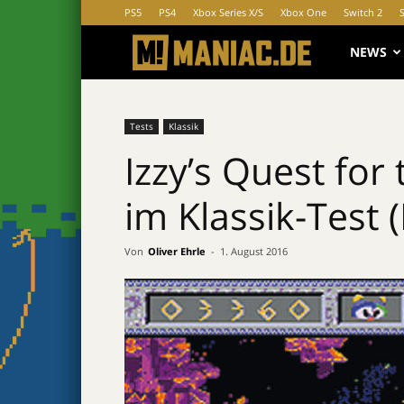
PS5
PS4
Xbox Series X/S
Xbox One
Switch 2
MANIAC.d
NEWS
Tests
Klassik
Izzy’s Quest for
im Klassik-Test 
Von
Oliver Ehrle
-
1. August 2016