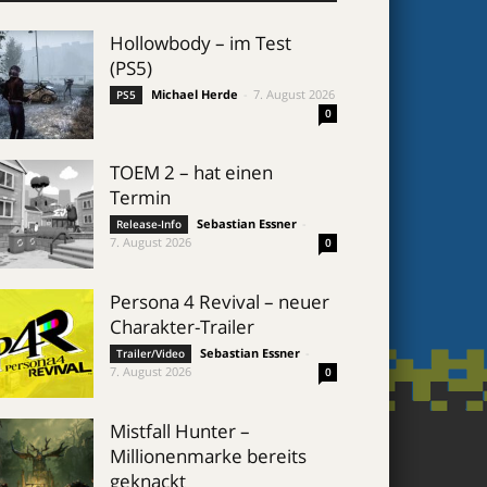
Hollowbody – im Test
(PS5)
Michael Herde
-
7. August 2026
PS5
0
TOEM 2 – hat einen
Termin
Sebastian Essner
-
Release-Info
7. August 2026
0
Persona 4 Revival – neuer
Charakter-Trailer
Sebastian Essner
-
Trailer/Video
7. August 2026
0
Mistfall Hunter –
Millionenmarke bereits
geknackt