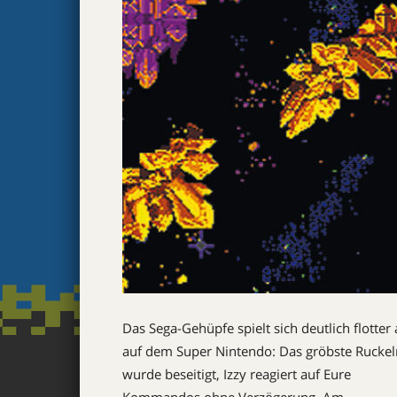
Das Sega-Gehüpfe spielt sich deutlich flotter 
auf dem Super Nintendo: Das gröbste Ruckel
wurde beseitigt, Izzy reagiert auf Eure