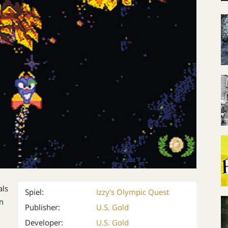
als
Spiel:
Izzy's Olympic Quest
n
Publisher:
U.S. Gold
Developer:
U.S. Gold