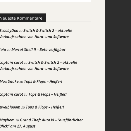
Neueste Kommentare
ScoobyDoo
Switch & Switch 2 – aktuelle
zu
Verkaufszahlen von Hard- und Software
joia
Mortal Shell II – Beta verfügbar
zu
captain carot
Switch & Switch 2 – aktuelle
zu
Verkaufszahlen von Hard- und Software
Max Snake
Tops & Flops – Heißer!
zu
captain carot
Tops & Flops – Heißer!
zu
zweiblooom
Tops & Flops – Heißer!
zu
Mayhem
Grand Theft Auto VI – “ausführlicher
zu
Blick” am 27. August