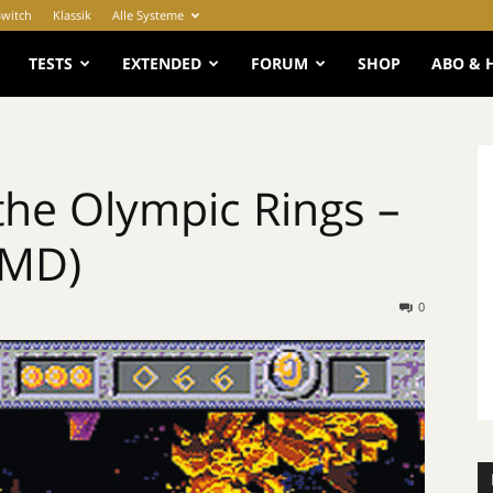
Switch
Klassik
Alle Systeme
e
TESTS
EXTENDED
FORUM
SHOP
ABO & 
 the Olympic Rings –
(MD)
0