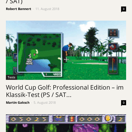
/ SAT)
Robert Bannert
-
11. August 2018
0
Tests
World Cup Golf: Professional Edition – im
Klassik-Test (PS / SAT...
Martin Gaksch
-
5. August 2018
0