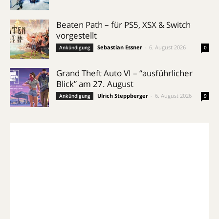
Beaten Path – für PS5, XSX & Switch
vorgestellt
Sebastian Essner
-
6. August 2026
Ankündigung
0
Grand Theft Auto VI – “ausführlicher
Blick” am 27. August
Ulrich Steppberger
-
6. August 2026
Ankündigung
9