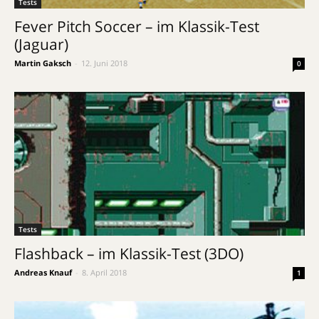
Tests
Fever Pitch Soccer – im Klassik-Test
(Jaguar)
Martin Gaksch
-
12. Juni 2018
0
Tests
Flashback – im Klassik-Test (3DO)
Andreas Knauf
-
8. April 2018
1