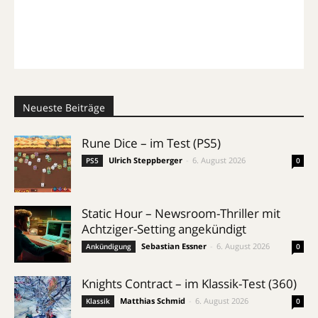
Neueste Beiträge
Rune Dice – im Test (PS5)
Ulrich Steppberger
-
6. August 2026
PS5
0
Static Hour – Newsroom-Thriller mit
Achtziger-Setting angekündigt
Sebastian Essner
-
6. August 2026
Ankündigung
0
Knights Contract – im Klassik-Test (360)
Matthias Schmid
-
6. August 2026
Klassik
0