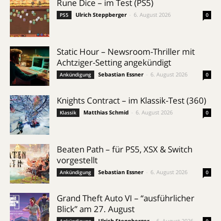
Rune Dice – im Test (PS5)
Ulrich Steppberger
-
6. August 2026
PS5
0
Static Hour – Newsroom-Thriller mit
Achtziger-Setting angekündigt
Sebastian Essner
-
6. August 2026
Ankündigung
0
Knights Contract – im Klassik-Test (360)
Matthias Schmid
-
6. August 2026
Klassik
0
Beaten Path – für PS5, XSX & Switch
vorgestellt
Sebastian Essner
-
6. August 2026
Ankündigung
0
Grand Theft Auto VI – “ausführlicher
Blick” am 27. August
Ulrich Steppberger
-
6. August 2026