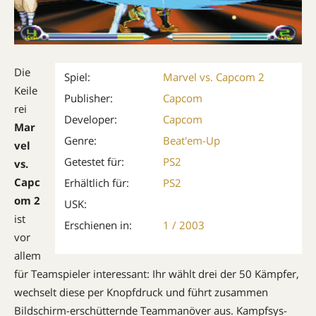
Die
Spiel:
Marvel vs. Capcom 2
Keile
Publisher:
Capcom
rei
Developer:
Capcom
Mar
Genre:
Beat'em-Up
vel
Getestet für:
PS2
vs.
Capc
Erhältlich für:
PS2
om 2
USK:
ist
Erschienen in:
1 / 2003
vor
allem
für Teamspieler interessant: Ihr wählt drei der 50 Kämpfer,
wechselt diese per Knopfdruck und führt zusammen
Bildschirm-erschütternde Teammanö­ver aus. Kampfsys­