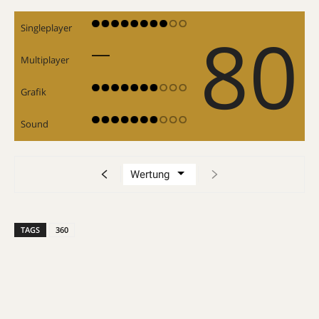
80
Singleplayer
Multiplayer
Grafik
Sound
TAGS
360