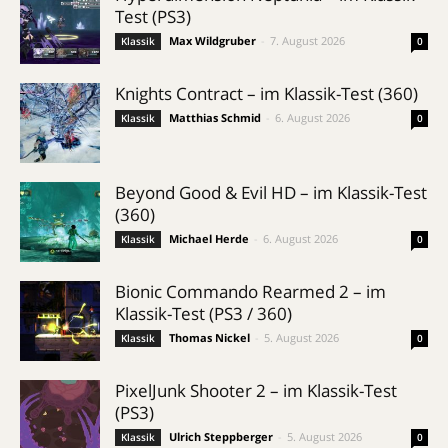
Test (PS3)
Max Wildgruber
-
7. August 2026
Klassik
0
Knights Contract – im Klassik-Test (360)
Matthias Schmid
-
6. August 2026
Klassik
0
Beyond Good & Evil HD – im Klassik-Test
(360)
Michael Herde
-
6. August 2026
Klassik
0
Bionic Commando Rearmed 2 – im
Klassik-Test (PS3 / 360)
Thomas Nickel
-
5. August 2026
Klassik
0
PixelJunk Shooter 2 – im Klassik-Test
(PS3)
Ulrich Steppberger
-
5. August 2026
Klassik
0