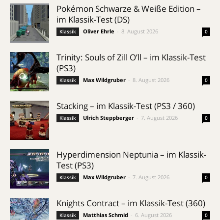
Pokémon Schwarze & Weiße Edition –
im Klassik-Test (DS)
Oliver Ehrle
-
8. August 2026
Klassik
0
Trinity: Souls of Zill O’ll – im Klassik-Test
(PS3)
Max Wildgruber
-
8. August 2026
Klassik
0
Stacking – im Klassik-Test (PS3 / 360)
Ulrich Steppberger
-
7. August 2026
Klassik
0
Hyperdimension Neptunia – im Klassik-
Test (PS3)
Max Wildgruber
-
7. August 2026
Klassik
0
Knights Contract – im Klassik-Test (360)
Matthias Schmid
-
6. August 2026
Klassik
0