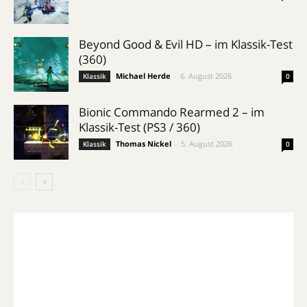
Beyond Good & Evil HD – im Klassik-Test
(360)
Michael Herde
-
6. August 2026
Klassik
0
Bionic Commando Rearmed 2 – im
Klassik-Test (PS3 / 360)
Thomas Nickel
-
5. August 2026
Klassik
0