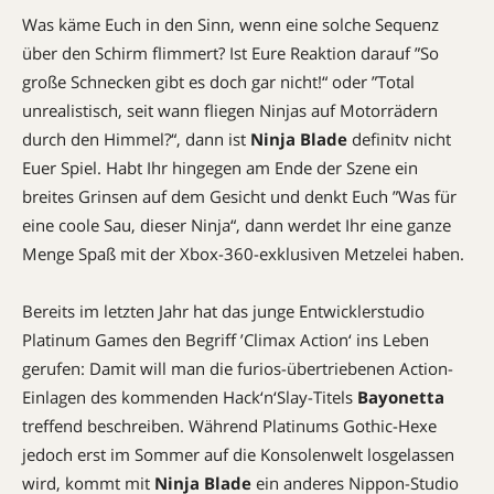
Was käme Euch in den Sinn, wenn eine solche Sequenz
über den Schirm flimmert? Ist Eure Reaktion darauf ”So
große Schnecken gibt es doch gar nicht!“ oder ”Total
unrealistisch, seit wann fliegen Ninjas auf Motorrädern
durch den Himmel?“, dann ist
Ninja Blade
definitv nicht
Euer Spiel. Habt Ihr hingegen am Ende der Szene ein
breites Grinsen auf dem Gesicht und denkt Euch ”Was für
eine coole Sau, dieser Ninja“, dann werdet Ihr eine ganze
Menge Spaß mit der Xbox-360-­exklusiven ­Metzelei haben.
Bereits im letzten Jahr hat das junge Entwicklerstudio
Platinum Games den Begriff ’Climax Action‘ ins Leben
gerufen: Damit will man die furios-übertriebenen Action-
Einlagen des kommenden Hack‘n‘Slay-Titels
Bayo­netta
treffend beschreiben. Während Platinums Gothic-Hexe
jedoch erst im Sommer auf die Konsolenwelt losgelassen
wird, kommt mit
Ninja Blade
ein anderes Nippon-Studio