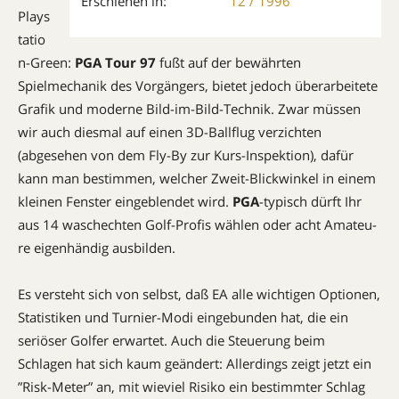
Erschienen in:
12 / 1996
Plays
tatio
n-Green:
PGA Tour 97
fußt auf der bewährten
Spielmechanik des Vorgängers, bietet jedoch überarbeitete
Grafik und moderne Bild-im-Bild-Technik. Zwar müssen
wir auch diesmal auf einen 3D-Ballflug verzichten
(abgesehen von dem Fly-By zur Kurs-Inspektion), dafür
kann man bestimmen, welcher Zweit-Blickwinkel in einem
kleinen Fenster eingeblendet wird.
PGA
-typisch dürft Ihr
aus 14 waschechten Golf-Profis wählen oder acht Amateu­
re eigenhändig ausbilden.
Es versteht sich von selbst, daß EA alle wichtigen Optionen,
Statistiken und Turnier-Modi eingebunden hat, die ein
seriöser Golfer erwartet. Auch die Steue­rung beim
Schlagen hat sich kaum geändert: Allerdings zeigt jetzt ein
”Risk-Meter” an, mit wieviel Risiko ein bestimmter Schlag