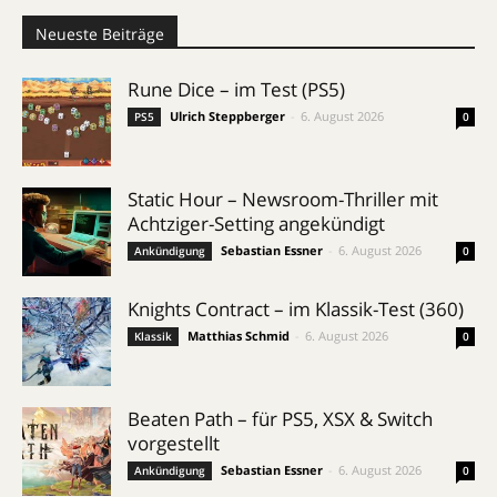
Neueste Beiträge
Rune Dice – im Test (PS5)
Ulrich Steppberger
-
6. August 2026
PS5
0
Static Hour – Newsroom-Thriller mit
Achtziger-Setting angekündigt
Sebastian Essner
-
6. August 2026
Ankündigung
0
Knights Contract – im Klassik-Test (360)
Matthias Schmid
-
6. August 2026
Klassik
0
Beaten Path – für PS5, XSX & Switch
vorgestellt
Sebastian Essner
-
6. August 2026
Ankündigung
0