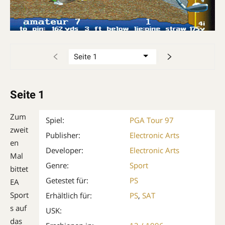
Seite 1
Zum
Spiel:
PGA Tour 97
zweit
Publisher:
Electronic Arts
en
Developer:
Electronic Arts
Mal
Genre:
Sport
bittet
Getestet für:
PS
EA
Sport
Erhältlich für:
PS
,
SAT
s auf
USK:
das