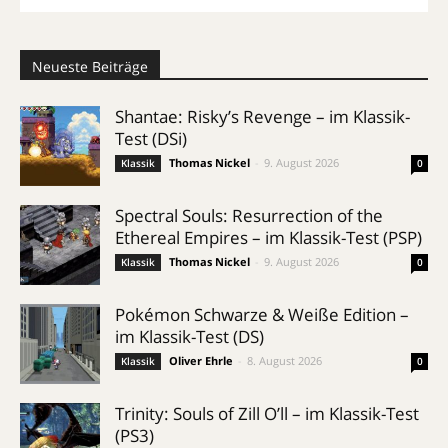
Neueste Beiträge
Shantae: Risky’s Revenge – im Klassik-
Test (DSi)
Thomas Nickel
-
9. August 2026
Klassik
0
Spectral Souls: Resurrection of the
Ethereal Empires – im Klassik-Test (PSP)
Thomas Nickel
-
9. August 2026
Klassik
0
Pokémon Schwarze & Weiße Edition –
im Klassik-Test (DS)
Oliver Ehrle
-
8. August 2026
Klassik
0
Trinity: Souls of Zill O’ll – im Klassik-Test
(PS3)