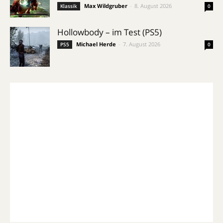
Max Wildgruber
-
8. August 2026
Klassik
0
Hollowbody – im Test (PS5)
Michael Herde
-
7. August 2026
PS5
0