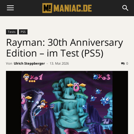
Tests
PS5
Rayman: 30th Anniversary
Edition – im Test (PS5)
Von
Ulrich Steppberger
-
13. Mai 2026
0