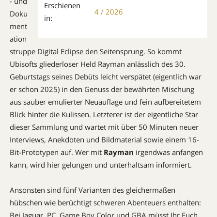
- und
Erschienen
4 / 2026
Doku
in:
ment
ation
struppe Digital Eclipse den Seitensprung. So kommt
Ubisofts gliederloser Held Rayman anlässlich des 30.
Geburtstags seines Debüts leicht verspätet (eigentlich war
er schon 2025) in den Genuss der bewährten Mischung
aus sauber emulierter Neuauflage und fein aufbereitetem
Blick hinter die Kulissen. Letzterer ist der eigentliche Star
dieser Sammlung und wartet mit über 50 Minuten neuer
Interviews, Anekdoten und Bildmaterial sowie einem 16-
Bit-Prototypen auf. Wer mit
Rayman
irgendwas anfangen
kann, wird hier gelungen und unterhaltsam informiert.
Ansonsten sind fünf Varianten des gleichermaßen
hübschen wie berüchtigt schweren Abenteuers enthalten:
Bei Jaguar, PC, Game Boy Color und GBA müsst Ihr Euch