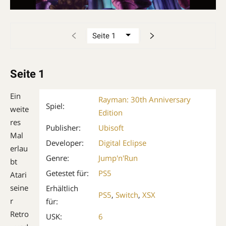
Seite 1
Ein
Rayman: 30th Anniversary
Spiel:
weite
Edition
res
Publisher:
Ubisoft
Mal
Developer:
Digital Eclipse
erlau
Genre:
Jump'n'Run
bt
Getestet für:
PS5
Atari
seine
Erhältlich
PS5
,
Switch
,
XSX
r
für:
Retro
USK:
6