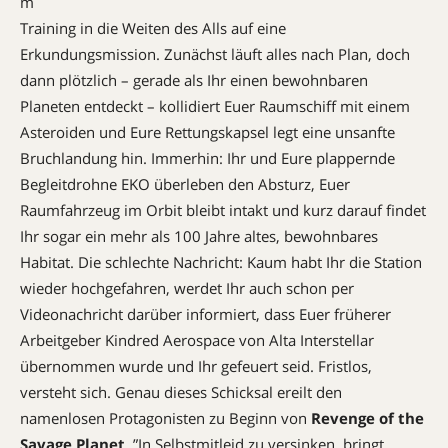
m
Training in die Weiten des Alls auf eine
Erkundungsmission. Zunächst läuft alles nach Plan, doch
dann plötzlich – gerade als Ihr einen bewohnbaren
Planeten entdeckt – kollidiert Euer Raumschiff mit einem
Asteroiden und Eure Rettungskapsel legt eine unsanfte
Bruchlandung hin. Immerhin: Ihr und Eure plappernde
Begleitdrohne EKO überleben den Absturz, Euer
Raumfahrzeug im Orbit bleibt intakt und kurz darauf findet
Ihr sogar ein mehr als 100 Jahre altes, bewohnbares
Habitat. Die schlechte Nachricht: Kaum habt Ihr die Station
wieder hochgefahren, werdet Ihr auch schon per
Videonachricht ­darüber informiert, dass Euer früherer
Arbeitgeber Kindred Aerospace von Alta Interstellar
übernommen wurde und Ihr gefeuert seid. Fristlos,
versteht sich. Genau dieses Schicksal ereilt den
namenlosen Protagonisten zu Beginn von ­
Revenge of the
Savage Planet
. ”In Selbstmitleid zu versinken, bringt