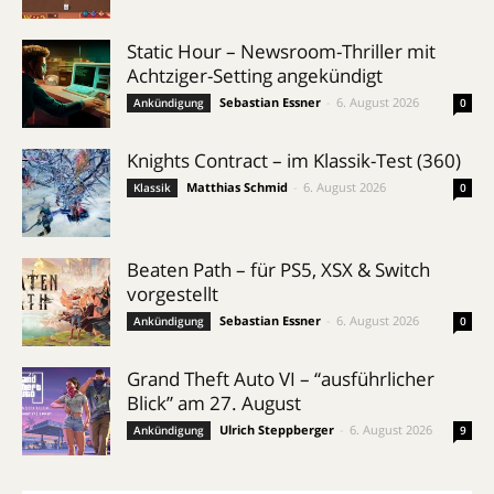
Static Hour – Newsroom-Thriller mit
Achtziger-Setting angekündigt
Sebastian Essner
-
6. August 2026
Ankündigung
0
Knights Contract – im Klassik-Test (360)
Matthias Schmid
-
6. August 2026
Klassik
0
Beaten Path – für PS5, XSX & Switch
vorgestellt
Sebastian Essner
-
6. August 2026
Ankündigung
0
Grand Theft Auto VI – “ausführlicher
Blick” am 27. August
Ulrich Steppberger
-
6. August 2026
Ankündigung
9