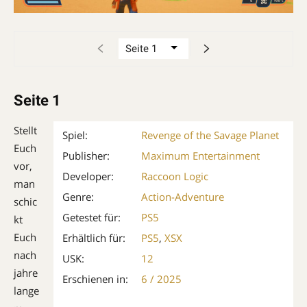
Seite 1
Stellt
Spiel:
Revenge of the Savage Planet
Euch
Publisher:
Maximum Entertainment
vor,
Developer:
Raccoon Logic
man
Genre:
Action-Adventure
schic
Getestet für:
PS5
kt
Euch
Erhältlich für:
PS5
,
XSX
nach
USK:
12
jahre
Erschienen in:
6 / 2025
lange