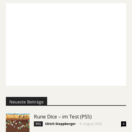
Neueste Beiträge
Rune Dice – im Test (PS5)
Ulrich Steppberger
-
6. August 2026
PS5
0