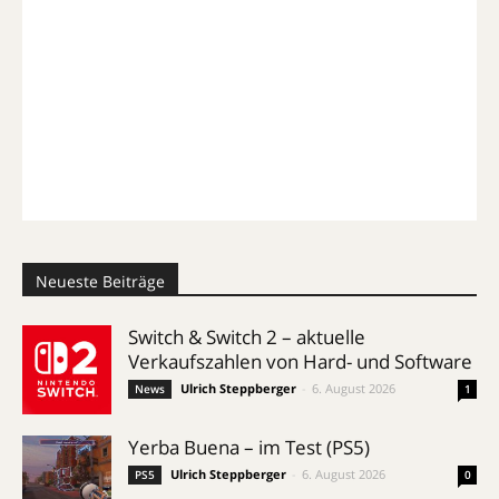
Neueste Beiträge
Switch & Switch 2 – aktuelle
Verkaufszahlen von Hard- und Software
Ulrich Steppberger
-
6. August 2026
News
1
Yerba Buena – im Test (PS5)
Ulrich Steppberger
-
6. August 2026
PS5
0