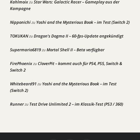
Kahlmoix
Star Wars: Galactic Racer – Gameplay aus der
zu
Kampagne
Nipponichi
Yoshi and the Mysterious Book – im Test (Switch 2)
zu
TOKUKAN
Dragon’s Dogma II – 60-fps-Update angekündigt
zu
Supermario6819
Mortal Shell II – Beta verfügbar
zu
FirePhoenix
CloverPit – kommt auch für PS4, PS5, Switch &
zu
Switch 2
Whitebeard91
Yoshi and the Mysterious Book – im Test
zu
(Switch 2)
Runner
Test Drive Unlimited 2 – im Klassik-Test (PS3 / 360)
zu