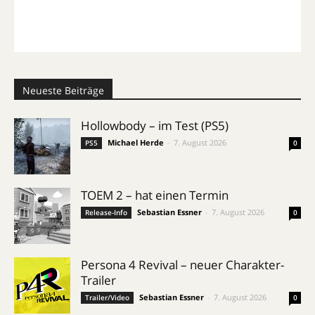
Neueste Beiträge
Hollowbody – im Test (PS5)
Michael Herde
-
7. August 2026
PS5
0
TOEM 2 – hat einen Termin
Sebastian Essner
-
7. August 2026
Release-Info
0
Persona 4 Revival – neuer Charakter-
Trailer
Sebastian Essner
-
7. August 2026
Trailer/Video
0