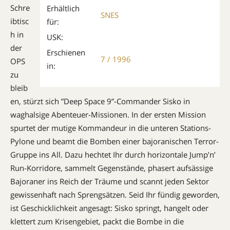
Schre
Erhältlich
SNES
ibtisc
für:
h in
USK:
der
Erschienen
7 / 1996
OPS
in:
zu
bleib
en, stürzt sich ”Deep Space 9”-Commander Sisko in
waghalsige Abenteuer-Missionen. In der ersten Mission
spurtet der mutige Kommandeur in die unteren Stations-
Pylone und beamt die Bomben einer bajoranischen Terror-
Gruppe ins All. Dazu hechtet Ihr durch horizontale Jump’n’
Run-Korridore, sammelt Gegenstände, phasert aufsässige
Bajoraner ins Reich der Träume und scannt jeden Sektor
gewissenhaft nach Sprengsätzen. Seid Ihr fündig geworden,
ist Geschicklichkeit angesagt: Sisko springt, hangelt oder
klettert zum Krisengebiet, packt die Bombe in die