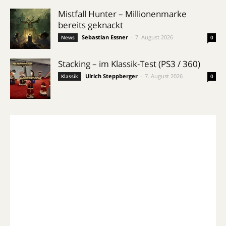
Mistfall Hunter – Millionenmarke
bereits geknackt
Sebastian Essner
-
7. August 2026
News
0
Stacking – im Klassik-Test (PS3 / 360)
Ulrich Steppberger
-
7. August 2026
Klassik
0