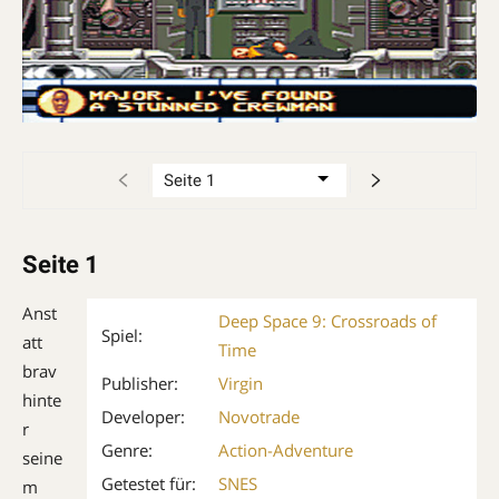
Seite 1
Anst
Deep Space 9: Crossroads of
Spiel:
att
Time
brav
Publisher:
Virgin
hinte
Developer:
Novotrade
r
Genre:
Action-Adventure
seine
Getestet für:
SNES
m