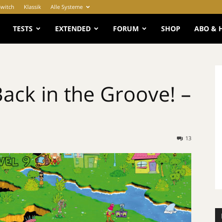
Switch
Klassik
Alle Systeme
e
TESTS
EXTENDED
FORUM
SHOP
ABO & 
ack in the Groove! –
13