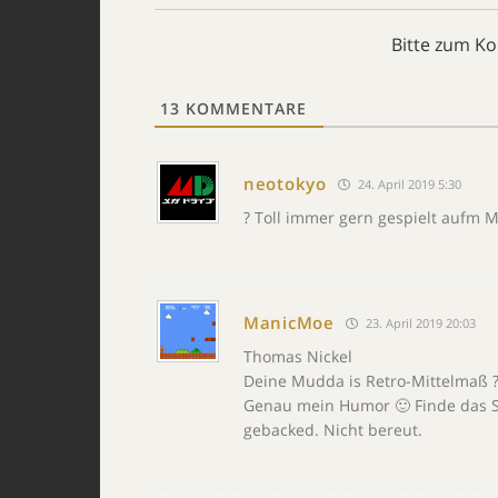
Bitte zum K
13
KOMMENTARE
neotokyo
24. April 2019 5:30
? Toll immer gern gespielt aufm M
ManicMoe
23. April 2019 20:03
Thomas Nickel
Deine Mudda is Retro-Mittelmaß 
Genau mein Humor 🙂 Finde das Spi
gebacked. Nicht bereut.