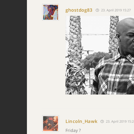
ghostdog83
23. April 2019 15:27
Lincoln_Hawk
23. April 2019 15:
Friday ?