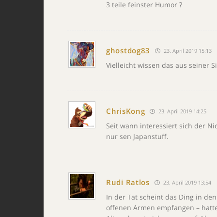
3 teile feinster Humor ?
ghostdog83
23. April 2019 15:13
Vielleicht wissen das aus seiner S
ChrisKong
23. April 2019 14:25
Seit wann interessiert sich der Ni
nur sen Japanstuff.
Rudi Ratlos
23. April 2019 13:54
In der Tat scheint das Ding in d
offenen Armen empfangen – hatte 