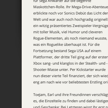
für Sega Anwärter auf die begehrte
Maskottchen-Rolle. Ihr Mega-Drive-Abenteue
erblickte noch vor Sonics Debüt das Licht der
Welt und war auch noch hochgradig originell
ein witzig präsentiertes Zweispieler-Vergnüg
mit toller Musik, viel Humor und cleveren
Rogue-Elementen, als noch niemand wusste,
was ein Roguelike überhaupt ist. Für die
Fortsetzung bestand Sega USA auf einem
Plattformer, der dritte Teil ging auf der erste
Xbox sang- und klanglos in der Stealth- und ­
Shooter-Masse unter. Per Kickstarter wurde
nun dieser vierte Teil finanziert, der sich wie
eng am nach wie vor beliebtesten Erstling ori
ToeJam, Earl und ihre Freundinnen verschlägt 
es, die Einzelteile zu finden und dabei lästi
und Geschenke: Bei Letzteren wisst Ihr erst