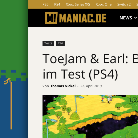
PS5
PS4
Xbox Series X/S
Xbox One
Switch 2
MANIAC.d
NEWS
Tests
PS4
ToeJam & Earl: B
im Test (PS4)
Von
Thomas Nickel
-
22. April 2019