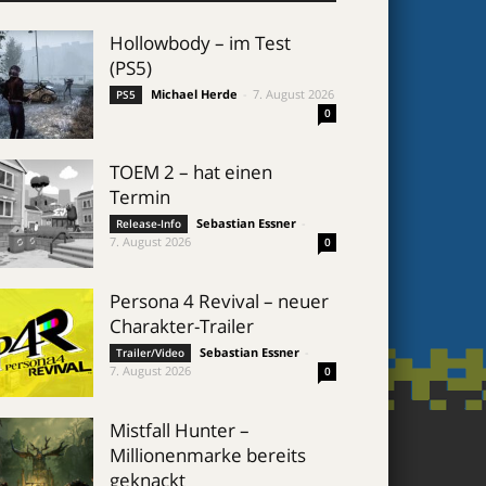
Hollowbody – im Test
(PS5)
Michael Herde
-
7. August 2026
PS5
0
TOEM 2 – hat einen
Termin
Sebastian Essner
-
Release-Info
7. August 2026
0
Persona 4 Revival – neuer
Charakter-Trailer
Sebastian Essner
-
Trailer/Video
7. August 2026
0
Mistfall Hunter –
Millionenmarke bereits
geknackt