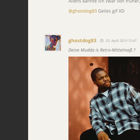
Aliens kannte ich zwar von früher,
@ghostdog83
Geiles gif XD
ghostdog83
23. April 2019 12:47
Deine Mudda is Retro-Mittelmaß ?