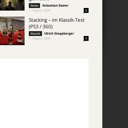
Sebastian Essner
-
News
7. August 2026
0
Stacking – im Klassik-Test
(PS3 / 360)
Ulrich Steppberger
-
Klassik
7. August 2026
0