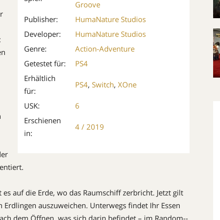
Groove
r
Publisher:
HumaNature Studios
Developer:
HumaNature Studios
:
Genre:
Action-Adventure
en
Getestet für:
PS4
Erhältlich
PS4
,
Switch
,
XOne
für:
USK:
6
n
Erschienen
4 / 2019
in:
der
entiert.
es auf die Erde, wo das Raumschiff zerbricht. Jetzt gilt
gen Erdlingen auszuweichen. Unterwegs findet Ihr Essen
 nach dem Öffnen, was sich darin befindet – im Random-­