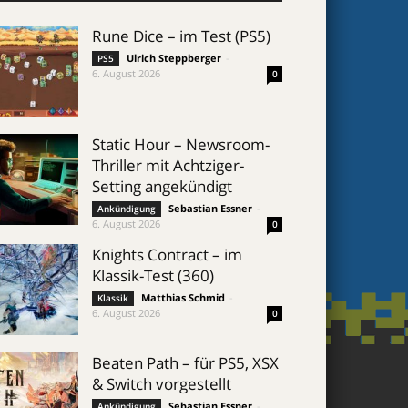
Rune Dice – im Test (PS5)
Ulrich Steppberger
-
PS5
6. August 2026
0
Static Hour – Newsroom-
Thriller mit Achtziger-
Setting angekündigt
Sebastian Essner
-
Ankündigung
6. August 2026
0
Knights Contract – im
Klassik-Test (360)
Matthias Schmid
-
Klassik
6. August 2026
0
Beaten Path – für PS5, XSX
& Switch vorgestellt
Sebastian Essner
-
Ankündigung