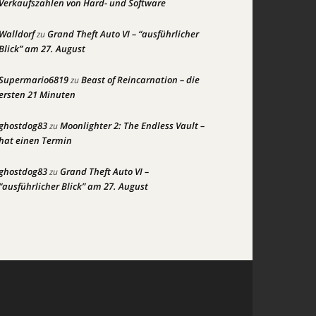
Verkaufszahlen von Hard- und Software
Walldorf
Grand Theft Auto VI – “ausführlicher
zu
Blick” am 27. August
Supermario6819
Beast of Reincarnation – die
zu
ersten 21 Minuten
ghostdog83
Moonlighter 2: The Endless Vault –
zu
hat einen Termin
ghostdog83
Grand Theft Auto VI –
zu
“ausführlicher Blick” am 27. August