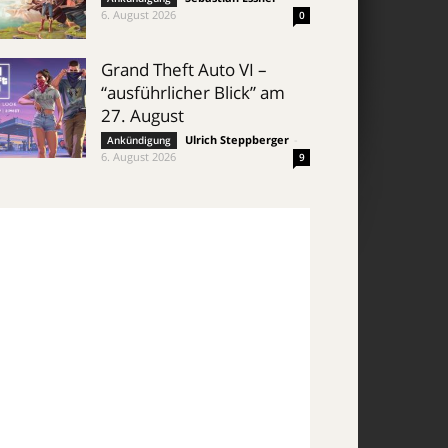
6. August 2026
0
Grand Theft Auto VI –
“ausführlicher Blick” am
27. August
Ulrich Steppberger
-
Ankündigung
6. August 2026
9