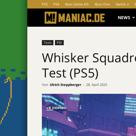
PS5
PS4
Xbox Series X/S
Xbox One
Switch 2
MANIAC.d
NEWS
Tests
PS5
Whisker Squadro
Test (PS5)
Von
Ulrich Steppberger
-
28. April 2025