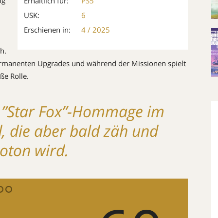
ng
Erhältlich für:
PS5
USK:
6
Erschienen in:
4 / 2025
h.
ermanenten Upgrades und während der Missionen spielt
ße Rolle.
 ”Star Fox”-Hommage im
, die aber bald zäh und
ton wird.