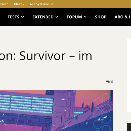
Switch
Klassik
Alle Systeme
e
TESTS
EXTENDED
FORUM
SHOP
ABO & 
n: Survivor – im
0