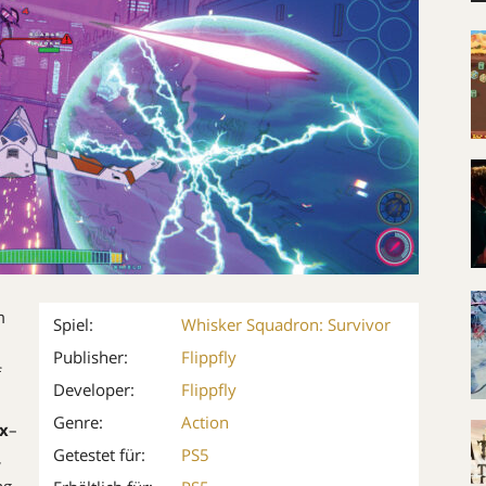
m
Spiel:
Whisker Squadron: Survivor
Publisher:
Flippfly
f
Developer:
Flippfly
Genre:
Action
ox
–
Getestet für:
PS5
,