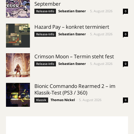
September
Sebastian Essner
-
5. August 2026
Release-Info
0
Hazard Pay – konkret terminiert
Sebastian Essner
-
5. August 2026
Release-Info
0
Crimson Moon – Termin steht fest
Sebastian Essner
-
5. August 2026
Release-Info
0
Bionic Commando Rearmed 2 – im
Klassik-Test (PS3 / 360)
Thomas Nickel
-
5. August 2026
Klassik
0