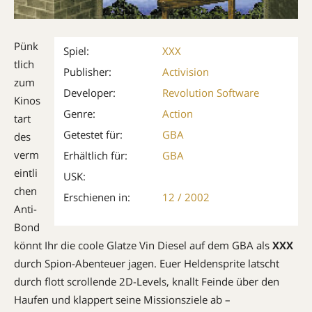
Pünk
Spiel:
XXX
tlich
Publisher:
Activision
zum
Developer:
Revolution Software
Kinos
Genre:
Action
tart
Getestet für:
GBA
des
verm
Erhältlich für:
GBA
eintli
USK:
chen
Erschienen in:
12 / 2002
Anti-
Bond
könnt Ihr die coole Glatze Vin Diesel auf dem GBA als
XXX
durch Spion-Abenteuer jagen. Euer Heldensprite latscht
durch flott scrollende 2D-Levels, knallt Feinde über den
Haufen und klappert seine Missionsziele ab –