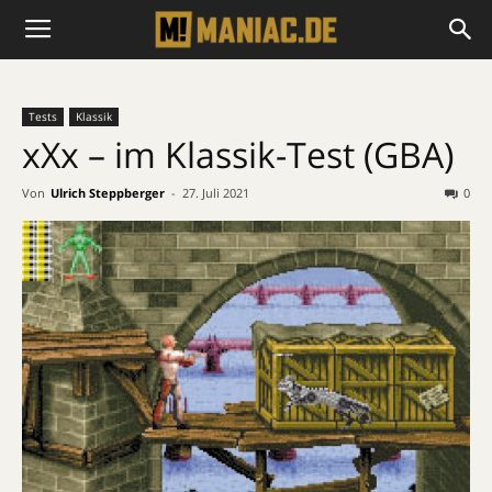
Tests
Klassik
xXx – im Klassik-Test (GBA)
Von
Ulrich Steppberger
-
27. Juli 2021
0