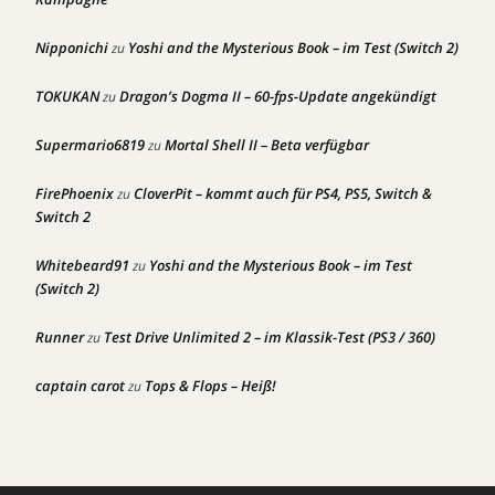
Nipponichi
Yoshi and the Mysterious Book – im Test (Switch 2)
zu
TOKUKAN
Dragon’s Dogma II – 60-fps-Update angekündigt
zu
Supermario6819
Mortal Shell II – Beta verfügbar
zu
FirePhoenix
CloverPit – kommt auch für PS4, PS5, Switch &
zu
Switch 2
Whitebeard91
Yoshi and the Mysterious Book – im Test
zu
(Switch 2)
Runner
Test Drive Unlimited 2 – im Klassik-Test (PS3 / 360)
zu
captain carot
Tops & Flops – Heiß!
zu