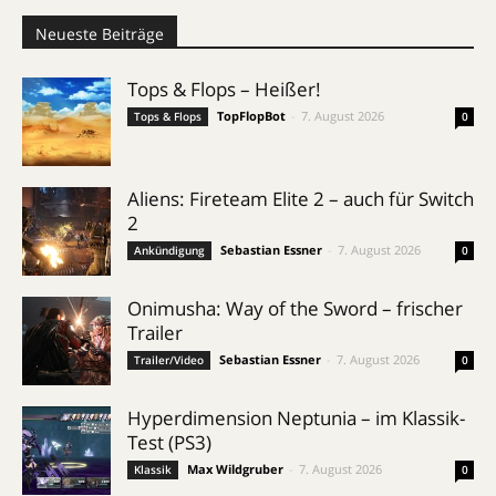
Neueste Beiträge
Tops & Flops – Heißer!
TopFlopBot
-
7. August 2026
Tops & Flops
0
Aliens: Fireteam Elite 2 – auch für Switch
2
Sebastian Essner
-
7. August 2026
Ankündigung
0
Onimusha: Way of the Sword – frischer
Trailer
Sebastian Essner
-
7. August 2026
Trailer/Video
0
Hyperdimension Neptunia – im Klassik-
Test (PS3)
Max Wildgruber
-
7. August 2026
Klassik
0