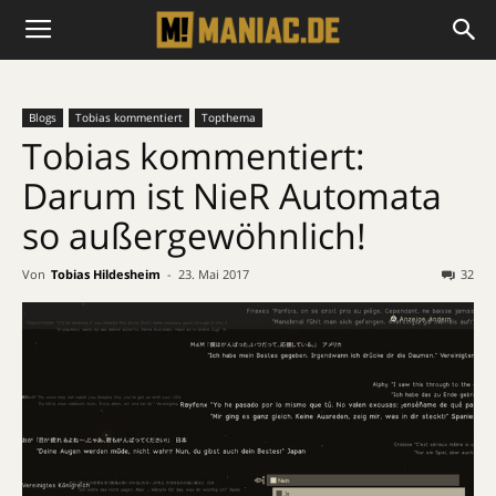
Blogs
Tobias kommentiert
Topthema
Tobias kommentiert:
Darum ist NieR Automata
so außergewöhnlich!
Von
Tobias Hildesheim
-
23. Mai 2017
32