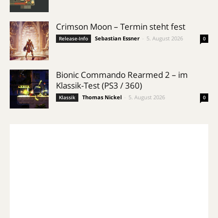
Crimson Moon – Termin steht fest
Sebastian Essner
-
5. August 2026
Release-Info
0
Bionic Commando Rearmed 2 – im
Klassik-Test (PS3 / 360)
Thomas Nickel
-
5. August 2026
Klassik
0