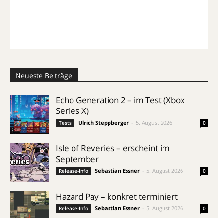
Neueste Beiträge
Echo Generation 2 – im Test (Xbox
Series X)
Ulrich Steppberger
-
5. August 2026
Tests
0
Isle of Reveries – erscheint im
September
Sebastian Essner
-
5. August 2026
Release-Info
0
Hazard Pay – konkret terminiert
Sebastian Essner
-
5. August 2026
Release-Info
0