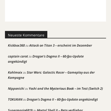
Neueste Kommentare
Kickbox360
Attack on Titan 3 – erscheint im Dezember
zu
captain carot
Dragon’s Dogma II – 60-fps-Update
zu
angekündigt
Kahlmoix
Star Wars: Galactic Racer – Gameplay aus der
zu
Kampagne
Nipponichi
Yoshi and the Mysterious Book – im Test (Switch 2)
zu
TOKUKAN
Dragon’s Dogma II – 60-fps-Update angekündigt
zu
Supermario6819
Mortal Shell II – Beta verfügbar
zu