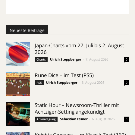
Neueste Beiträge
Japan-Charts vom 27. Juli bis 2. August
2026
Ulrich Steppberger
-
7. August 2026
Charts
0
Rune Dice – im Test (PS5)
Ulrich Steppberger
-
6. August 2026
PS5
0
Static Hour – Newsroom-Thriller mit
Achtziger-Setting angekündigt
Sebastian Essner
-
6. August 2026
Ankündigung
0
Knights Contract – im Klassik-Test (360)