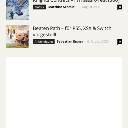
Matthias Schmid
-
6. August 2026
Klassik
0
Beaten Path – für PS5, XSX & Switch
vorgestellt
Sebastian Essner
-
6. August 2026
Ankündigung
0