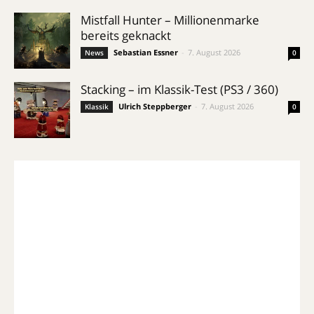
Mistfall Hunter – Millionenmarke
bereits geknackt
Sebastian Essner
-
7. August 2026
News
0
Stacking – im Klassik-Test (PS3 / 360)
Ulrich Steppberger
-
7. August 2026
Klassik
0