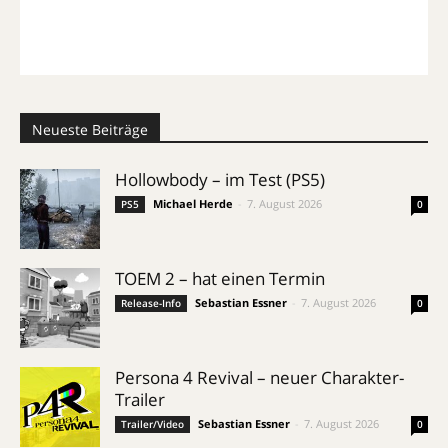
Neueste Beiträge
Hollowbody – im Test (PS5)
Michael Herde
-
7. August 2026
PS5
0
TOEM 2 – hat einen Termin
Sebastian Essner
-
7. August 2026
Release-Info
0
Persona 4 Revival – neuer Charakter-
Trailer
Sebastian Essner
-
7. August 2026
Trailer/Video
0