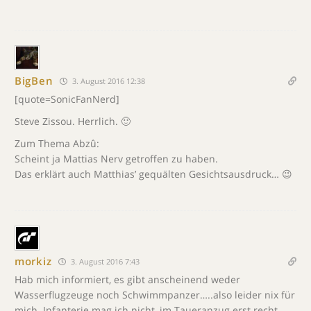
BigBen
3. August 2016 12:38
[quote=SonicFanNerd]
Steve Zissou. Herrlich. 🙂
Zum Thema Abzû:
Scheint ja Mattias Nerv getroffen zu haben.
Das erklärt auch Matthias’ gequälten Gesichtsausdruck… 😉
morkiz
3. August 2016 7:43
Hab mich informiert, es gibt anscheinend weder
Wasserflugzeuge noch Schwimmpanzer…..also leider nix für
mich. Infanterie mag ich nicht, im Taueranzug erst recht