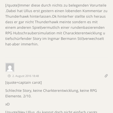
[/quote]Immer diese durch nichts zu belegenden Vorurteile
.Dabei hat Ullus erst gestern einen lobenden Kommentar zu
Thunderhawk hinterlassen.Ok hinterher stellte sich heraus
dass er gar nicht Thunderhawk meinte sondern es mit
einem anderen Spiel(vermutlich einer rundenbasierenden
RPG Hubschraubersimulation mit Charackterentwicklung u
tiefschürfender Story im Ingmar Bermann Stil)verwechselt
hat-aber immerhin.
2. August 2016 18:48
[quote=captain carot]
Schlechte Story, keine Charkterentwicklung, keine RPG
Elemente. 2/10.
xD
[/quote]Hey Ullus, du kannst doch nicht einfach carots