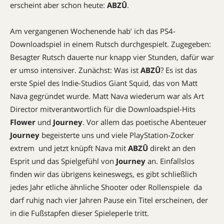
erscheint aber schon heute:
ABZÛ
.
Am vergangenen Wochenende hab’ ich das PS4-
Downloadspiel in einem Rutsch durchgespielt. Zugegeben:
Besagter Rutsch dauerte nur knapp vier Stunden, dafür war
er umso intensiver. Zunächst: Was ist
ABZÛ
? Es ist das
erste Spiel des Indie-Studios Giant Squid, das von Matt
Nava gegründet wurde. Matt Nava wiederum war als Art
Director mitverantwortlich für die Downloadspiel-Hits
Flower
und
Journey
. Vor allem das poetische Abenteuer
Journey
begeisterte uns und viele PlayStation-Zocker
extrem  und jetzt knüpft Nava mit
ABZÛ
direkt an den
Esprit und das Spielgefühl von
Journey
an. Einfallslos
finden wir das übrigens keineswegs, es gibt schließlich
jedes Jahr etliche ähnliche Shooter oder Rollenspiele  da
darf ruhig nach vier Jahren Pause ein Titel erscheinen, der
in die Fußstapfen dieser Spieleperle tritt.