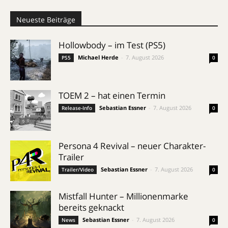
Neueste Beiträge
Hollowbody – im Test (PS5)
Michael Herde
-
7. August 2026
PS5
0
TOEM 2 – hat einen Termin
Sebastian Essner
-
7. August 2026
Release-Info
0
Persona 4 Revival – neuer Charakter-
Trailer
Sebastian Essner
-
7. August 2026
Trailer/Video
0
Mistfall Hunter – Millionenmarke
bereits geknackt
Sebastian Essner
-
7. August 2026
News
0