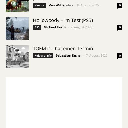
Max Wildgruber
-
8. August 2026
Klassik
0
Hollowbody – im Test (PS5)
Michael Herde
-
7. August 2026
PS5
0
TOEM 2 – hat einen Termin
Sebastian Essner
-
7. August 2026
Release-Info
0