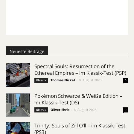
Neueste Beiträge
Spectral Souls: Resurrection of the
Ethereal Empires – im Klassik-Test (PSP)
Thomas Nickel
-
9. August 2026
Klassik
0
Pokémon Schwarze & Weiße Edition –
im Klassik-Test (DS)
Oliver Ehrle
-
8. August 2026
Klassik
0
Trinity: Souls of Zill O’ll – im Klassik-Test
(PS3)