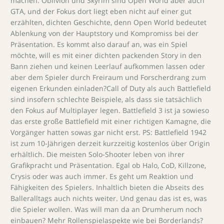
machen. Oblivion und Skyrim sind Open World aber auch
GTA, und der Fokus dort liegt eben nicht auf einer gut
erzählten, dichten Geschichte, denn Open World bedeutet
Ablenkung von der Hauptstory und Kompromiss bei der
Präsentation. Es kommt also darauf an, was ein Spiel
möchte, will es mit einer dichten packenden Story in den
Bann ziehen und keinen Leerlauf aufkommen lassen oder
aber dem Spieler durch Freiraum und Forscherdrang zum
eigenen Erkunden einladen?Call of Duty als auch Battlefield
sind insofern schlechte Beispiele, als dass sie tatsächlich
den Fokus auf Multiplayer legen. Battlefield 3 ist ja sowieso
das erste große Battlefield mit einer richtigen Kamagne, die
Vorgänger hatten sowas gar nicht erst. PS: Battlefield 1942
ist zum 10-Jährigen derzeit kurzzeitig kostenlos über Origin
erhältlich. Die meisten Solo-Shooter leben von ihrer
Grafikpracht und Präsentation. Egal ob Halo, CoD, Killzone,
Crysis oder was auch immer. Es geht um Reaktion und
Fähigkeiten des Spielers. Inhaltlich bieten die Abseits des
Balleralltags auch nichts weiter. Und genau das ist es, was
die Spieler wollen. Was will man da an Drumherum noch
einbauen? Mehr Rollenspielaspekte wie bei Borderlands?