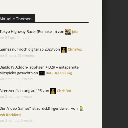
Aktuelle Themen
Tokyo Highway Racer (Remake ;-))
von
joia
vor 5 Tage, 11 hours
Games nur noch digital ab 2028
von
ChrisFox
vor 5 hours, 33 minutes
Diablo IV Addon-Trophäen + D2R – entspannte
Mitspieler gesucht
von
BoC-Dread-King
vor 2 months, 3 weeks
Altersverifizierung auf PS
von
ChrisFox
vor 2 months, 4 weeks
Die „Video Games“ ist zurück!! Irgendwie…
von
Ash Rockford
vor 2 months, 3 weeks