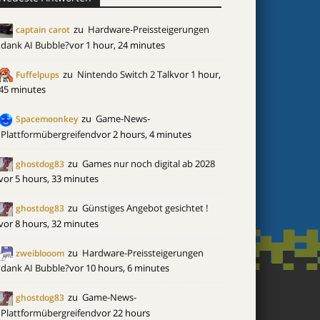
zu
Hardware-Preissteigerungen
captain carot
dank AI Bubble?
vor 1 hour, 24 minutes
zu
Nintendo Switch 2 Talk
vor 1 hour,
Fuffelpups
45 minutes
zu
Game-News-
Spacemoonkey
Plattformübergreifend
vor 2 hours, 4 minutes
zu
Games nur noch digital ab 2028
ghostdog83
vor 5 hours, 33 minutes
zu
Günstiges Angebot gesichtet !
ghostdog83
vor 8 hours, 32 minutes
zu
Hardware-Preissteigerungen
zweiblooom
dank AI Bubble?
vor 10 hours, 6 minutes
zu
Game-News-
ghostdog83
Plattformübergreifend
vor 22 hours