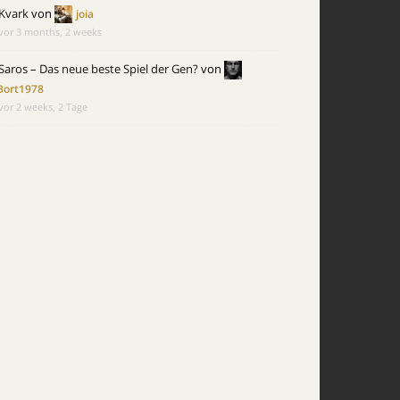
Kvark
von
joia
vor 3 months, 2 weeks
Saros – Das neue beste Spiel der Gen?
von
Bort1978
vor 2 weeks, 2 Tage