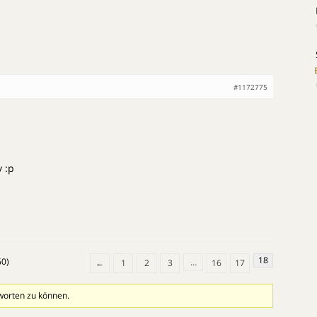
#1172775
 :p
18
60)
…
←
1
2
3
16
17
worten zu können.