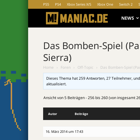
PS5
PS4
Xbox Series X/S
Xbox One
Switch 2
MANIAC.d
NEWS
Das Bomben-Spiel (Pau
Sierra)
Home
›
Foren
›
Off-Topic
›
Das Bomben-Spiel (Paus
Dieses Thema hat 259 Antworten, 27 Teilnehmer, und
aktualisiert.
Ansicht von 5 Beiträgen - 256 bis 260 (von insgesamt 2
Autor
Beiträge
16. März 2014 um 17:43