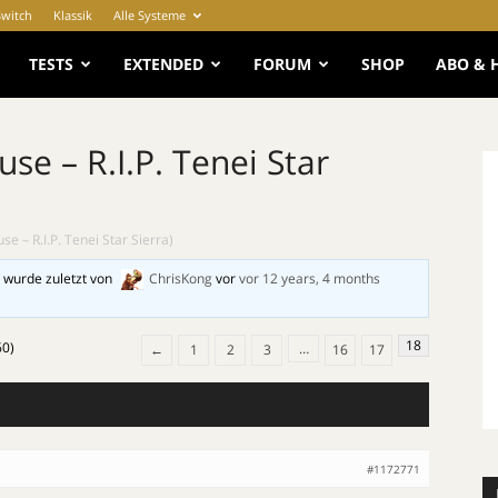
Switch
Klassik
Alle Systeme
e
TESTS
EXTENDED
FORUM
SHOP
ABO & 
se – R.I.P. Tenei Star
e – R.I.P. Tenei Star Sierra)
 wurde zuletzt von
ChrisKong
vor
vor 12 years, 4 months
18
60)
…
←
1
2
3
16
17
#1172771