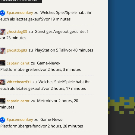
zu
Welches Spiel/Spiele habt ihr
Spacemoonkey
euch als letztes gekauft?
vor 19 minutes
zu
Günstiges Angebot gesichtet !
ghostdog83
vor 23 minutes
zu
PlayStation 5 Talk
vor 40 minutes
ghostdog83
zu
Game-News-
captain carot
Plattformübergreifend
vor 2 hours, 3 minutes
zu
Welches Spiel/Spiele habt ihr
Whitebeard91
euch als letztes gekauft?
vor 2 hours, 17 minutes
zu
Metroid
vor 2 hours, 20
captain carot
minutes
zu
Game-News-
Spacemoonkey
Plattformübergreifend
vor 2 hours, 28 minutes