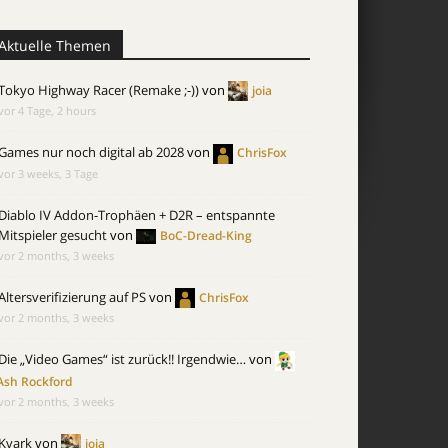
Aktuelle Themen
Tokyo Highway Racer (Remake ;-))
von
joia
vor 4 Tage, 2 hours
Games nur noch digital ab 2028
von
ChrisFox
vor 3 weeks, 3 Tage
Diablo IV Addon-Trophäen + D2R – entspannte
Mitspieler gesucht
von
BoC-Dread-King
vor 2 months, 3 weeks
Altersverifizierung auf PS
von
ChrisFox
vor 2 months, 3 weeks
Die „Video Games“ ist zurück!! Irgendwie…
von
Ash Rockford
vor 2 months, 3 weeks
Kvark
von
joia