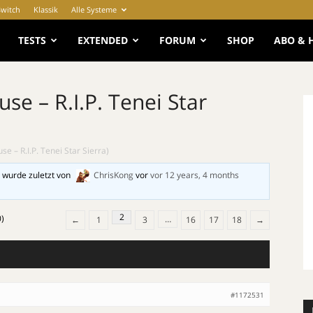
Switch
Klassik
Alle Systeme
e
TESTS
EXTENDED
FORUM
SHOP
ABO & 
se – R.I.P. Tenei Star
e – R.I.P. Tenei Star Sierra)
 wurde zuletzt von
ChrisKong
vor
vor 12 years, 4 months
2
0)
…
←
1
3
16
17
18
→
#1172531