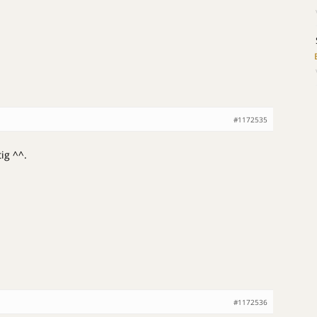
#1172535
ig ^^.
#1172536