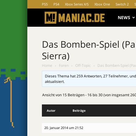
PS5
PS4
Xbox Series X/S
Xbox One
Switch 2
MANIAC.d
NEWS
Das Bomben-Spiel (Pau
Sierra)
Home
›
Foren
›
Off-Topic
›
Das Bomben-Spiel (Paus
Dieses Thema hat 259 Antworten, 27 Teilnehmer, und
aktualisiert.
Ansicht von 15 Beiträgen - 16 bis 30 (von insgesamt 26
Autor
Beiträge
20. Januar 2014 um 21:52