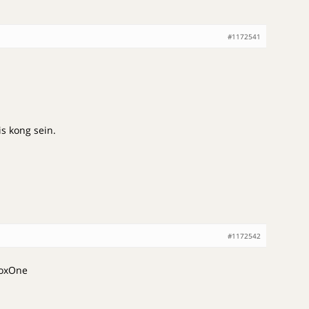
#1172541
s kong sein.
#1172542
BoxOne