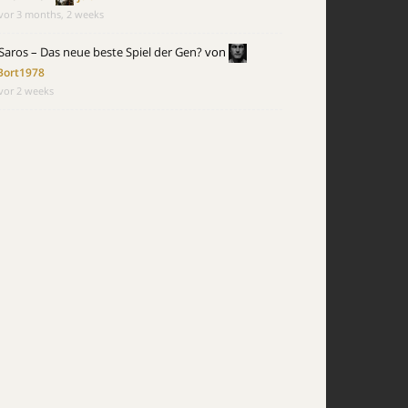
vor 3 months, 2 weeks
Saros – Das neue beste Spiel der Gen?
von
Bort1978
vor 2 weeks