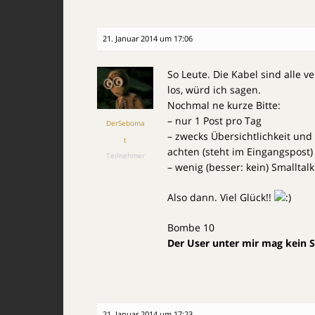
21. Januar 2014 um 17:06
So Leute. Die Kabel sind alle v
los, würd ich sagen.
Nochmal ne kurze Bitte:
– nur 1 Post pro Tag
DerSeboma
– zwecks Übersichtlichkeit und
t
achten (steht im Eingangspost)
Teilnehmer
– wenig (besser: kein) Smallta
Also dann. Viel Glück!!
Bombe 10
Der User unter mir mag kein 
21. Januar 2014 um 17:23