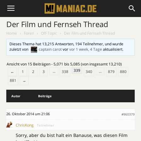
Der Film und Fernseh Thread
Home
›
Foren
›
Off-Topic
›
Der Film und Fernseh Thread
Dieses Thema hat 13,215 Antworten, 194 Teilnehmer, und wurde
zuletzt von
captain carot
vor
vor 1 week, 4 Tage
aktualisiert.
Ansicht von 15 Beiträgen - 5,071 bis 5,085 (von insgesamt 13,210)
339
…
…
←
1
2
3
338
340
879
880
881
→
Autor
Beiträge
26. Oktober 2014 um 21:06
#960379
ChrisKong
Teilnehmer
Sorry, aber du bist halt ein Banause, was diesen Film