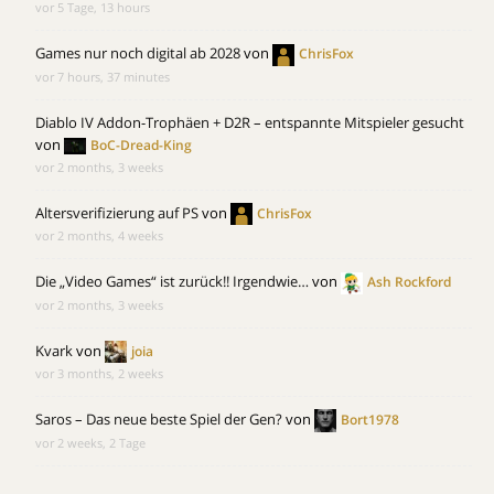
vor 5 Tage, 13 hours
Games nur noch digital ab 2028
von
ChrisFox
vor 7 hours, 37 minutes
Diablo IV Addon-Trophäen + D2R – entspannte Mitspieler gesucht
von
BoC-Dread-King
vor 2 months, 3 weeks
Altersverifizierung auf PS
von
ChrisFox
vor 2 months, 4 weeks
Die „Video Games“ ist zurück!! Irgendwie…
von
Ash Rockford
vor 2 months, 3 weeks
Kvark
von
joia
vor 3 months, 2 weeks
Saros – Das neue beste Spiel der Gen?
von
Bort1978
vor 2 weeks, 2 Tage