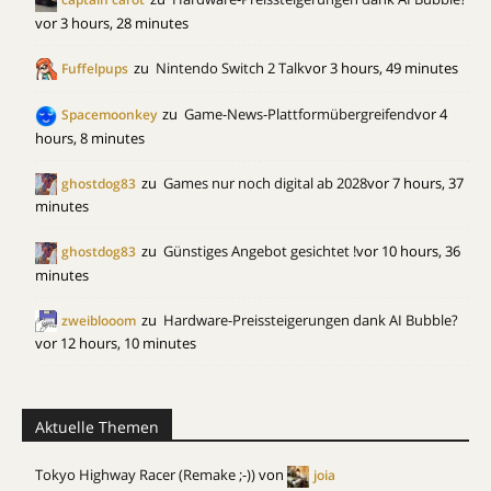
vor 3 hours, 28 minutes
zu
Nintendo Switch 2 Talk
vor 3 hours, 49 minutes
Fuffelpups
zu
Game-News-Plattformübergreifend
vor 4
Spacemoonkey
hours, 8 minutes
zu
Games nur noch digital ab 2028
vor 7 hours, 37
ghostdog83
minutes
zu
Günstiges Angebot gesichtet !
vor 10 hours, 36
ghostdog83
minutes
zu
Hardware-Preissteigerungen dank AI Bubble?
zweiblooom
vor 12 hours, 10 minutes
Aktuelle Themen
Tokyo Highway Racer (Remake ;-))
von
joia