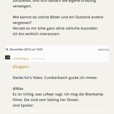
zurückholt, und sich danach die eigene Erlösung
verweigert.
Wie kannst du solche Bilder und ein Dutzend andere
vergessen?
Verrate es mir bitte ganz ohne zotische Ausreden.
Ich bin wirklich interessiert.
18. November 2014 um 10:01
#960568
coketheguy
Teilnehmer
@Lagann
Danke für’s Video. Cumberbatch gucke ich immer.
@Max
Es ist richtig, was Lofwyr sagt. Ich mag die Blomkamp
Filme. Die sind vom Setting her Düster.
Und Spoiler:
Ich mag, wenn es mal kein Happy End gibt. So wie in