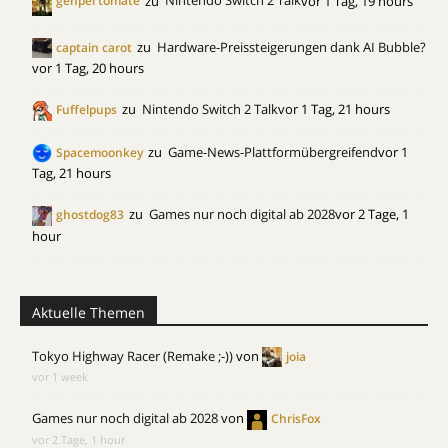
zu
Nintendo Switch 2 Talk
vor 1 Tag, 19 hours
genpei tomate
zu
Hardware-Preissteigerungen dank AI Bubble?
captain carot
vor 1 Tag, 20 hours
zu
Nintendo Switch 2 Talk
vor 1 Tag, 21 hours
Fuffelpups
zu
Game-News-Plattformübergreifend
vor 1
Spacemoonkey
Tag, 21 hours
zu
Games nur noch digital ab 2028
vor 2 Tage, 1
ghostdog83
hour
Aktuelle Themen
Tokyo Highway Racer (Remake ;-))
von
joia
vor 1 week
Games nur noch digital ab 2028
von
ChrisFox
vor 2 Tage, 1 hour