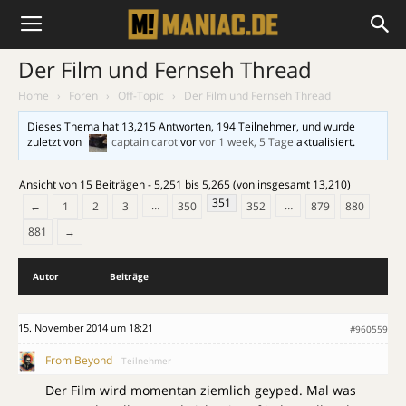
Der Film und Fernseh Thread
Home
›
Foren
›
Off-Topic
›
Der Film und Fernseh Thread
Dieses Thema hat 13,215 Antworten, 194 Teilnehmer, und wurde
zuletzt von
captain carot
vor
vor 1 week, 5 Tage
aktualisiert.
Ansicht von 15 Beiträgen - 5,251 bis 5,265 (von insgesamt 13,210)
351
…
…
←
1
2
3
350
352
879
880
881
→
Autor
Beiträge
15. November 2014 um 18:21
#960559
From Beyond
Teilnehmer
Der Film wird momentan ziemlich geyped. Mal was