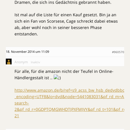
Dramen, die sich ins Gedächtnis gebrannt haben.
Ist mal auf die Liste für einen Kauf gesetzt. Bin ja an
sich ein Fan von Scorsese, Cage schreckt dabei etwas
ab, aber wohl noch in seiner besseren Phase
entstanden.
18. November 2014 um 11:09
#960570
Anonym
Inaktiv
Für alle, für die amazon nicht der Teufel in Online-
Händlergestalt ist ..
http://www.amazon.de/b/ref=s9_acss_bw_hsb_dedvdbbd_s
_encoding=UTF8&lo=dvd&node=5441083031&pf_rd_m=A3J
search-
2&pf_rd_r=0GDPTQMGWHDTJPXFMJVY&pf_rd_t=101&pf_rd_p
21