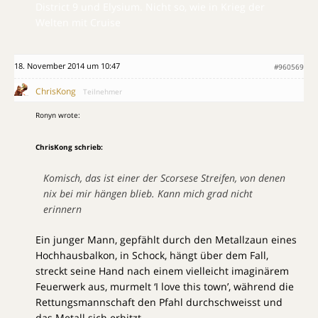
District 9 und Elysium. Nicht so, wie in Krieg der
Welten mit Cruise
18. November 2014 um 10:47
#960569
ChrisKong
Teilnehmer
Ronyn wrote:
ChrisKong schrieb:
Komisch, das ist einer der Scorsese Streifen, von denen
nix bei mir hängen blieb. Kann mich grad nicht
erinnern
Ein junger Mann, gepfählt durch den Metallzaun eines
Hochhausbalkon, in Schock, hängt über dem Fall,
streckt seine Hand nach einem vielleicht imaginärem
Feuerwerk aus, murmelt ‘I love this town’, während die
Rettungsmannschaft den Pfahl durchschweisst und
das Metall sich erhitzt.