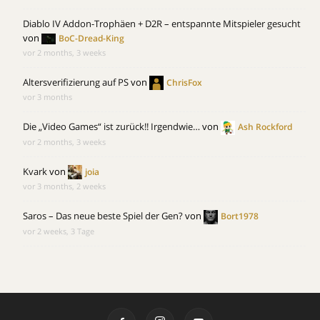
Diablo IV Addon-Trophäen + D2R – entspannte Mitspieler gesucht
von
BoC-Dread-King
vor 2 months, 3 weeks
Altersverifizierung auf PS
von
ChrisFox
vor 3 months
Die „Video Games“ ist zurück!! Irgendwie…
von
Ash Rockford
vor 2 months, 3 weeks
Kvark
von
joia
vor 3 months, 2 weeks
Saros – Das neue beste Spiel der Gen?
von
Bort1978
vor 2 weeks, 3 Tage