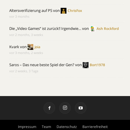
Altersverifizierung auf PS
von
ChrisFox
vor 3 months
Die „Video Games“ ist zurück!! Irgendwie…
von
Ash Rockford
vor 2 months, 3 weeks
Kvark
von
joia
vor 3 months, 2 weeks
Saros – Das neue beste Spiel der Gen?
von
Bort1978
vor 2 weeks, 3 Tage
Impressum
Team
Datenschutz
Barrierefreiheit