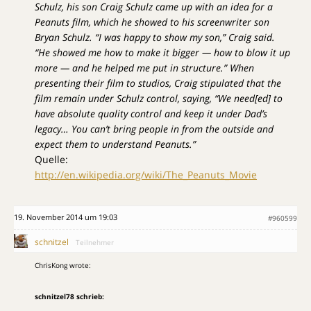
Schulz, his son Craig Schulz came up with an idea for a
Peanuts film, which he showed to his screenwriter son
Bryan Schulz. “I was happy to show my son,” Craig said.
“He showed me how to make it bigger — how to blow it up
more — and he helped me put in structure.” When
presenting their film to studios, Craig stipulated that the
film remain under Schulz control, saying, “We need[ed] to
have absolute quality control and keep it under Dad’s
legacy… You can’t bring people in from the outside and
expect them to understand Peanuts.”
Quelle:
http://en.wikipedia.org/wiki/The_Peanuts_Movie
19. November 2014 um 19:03
#960599
schnitzel
Teilnehmer
ChrisKong wrote:
schnitzel78 schrieb: