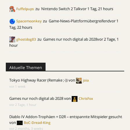
zu
Nintendo Switch 2 Talk
vor 1 Tag, 21 hours
Fuffelpups
zu
Game-News-Plattformübergreifend
vor 1
Spacemoonkey
Tag, 22 hours
zu
Games nur noch digital ab 2028
vor 2 Tage, 1
ghostdog83
hour
Aktuelle Themen
Tokyo Highway Racer (Remake ;-))
von
joia
vor 1 week
Games nur noch digital ab 2028
von
ChrisFox
vor 2 Tage, 1 hour
Diablo IV Addon-Trophäen + D2R – entspannte Mitspieler gesucht
von
BoC-Dread-King
vor 2 months, 3 weeks