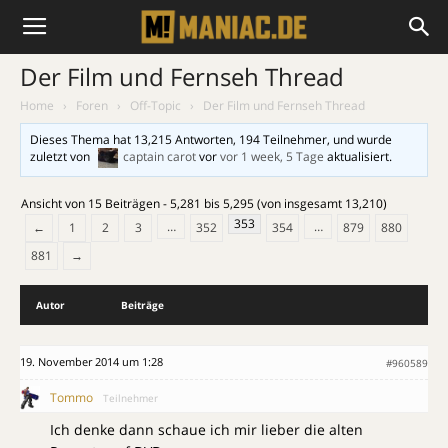
Der Film und Fernseh Thread
Home
›
Foren
›
Off-Topic
›
Der Film und Fernseh Thread
Dieses Thema hat 13,215 Antworten, 194 Teilnehmer, und wurde
zuletzt von
captain carot
vor
vor 1 week, 5 Tage
aktualisiert.
Ansicht von 15 Beiträgen - 5,281 bis 5,295 (von insgesamt 13,210)
353
…
…
←
1
2
3
352
354
879
880
881
→
Autor
Beiträge
19. November 2014 um 1:28
#960589
Tommo
Teilnehmer
Ich denke dann schaue ich mir lieber die alten