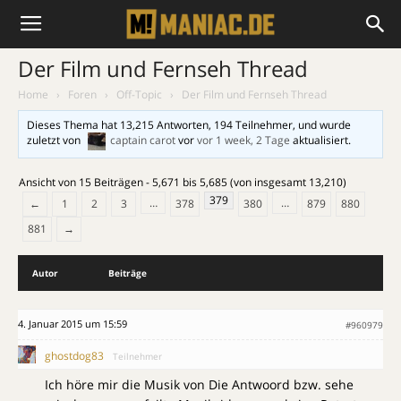
Der Film und Fernseh Thread
Home
›
Foren
›
Off-Topic
›
Der Film und Fernseh Thread
Dieses Thema hat 13,215 Antworten, 194 Teilnehmer, und wurde
zuletzt von
captain carot
vor
vor 1 week, 2 Tage
aktualisiert.
Ansicht von 15 Beiträgen - 5,671 bis 5,685 (von insgesamt 13,210)
379
…
…
←
1
2
3
378
380
879
880
881
→
Autor
Beiträge
4. Januar 2015 um 15:59
#960979
ghostdog83
Teilnehmer
Ich höre mir die Musik von Die Antwoord bzw. sehe