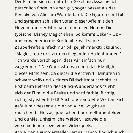
Der Film an sich ist natürlich Geschmackssache, ich
persönlich finde ihn aber gut, sogar besser als das
Remake von Alice im Wunderland. Die Figuren sind toll
und sympathisch, allen voran dieser Affe mit den
Flügeln und der Film hat einen tollen Humor. Die
typische “Disney Magic” eben. So kommt Oskar – Oz –
immer wieder in die Bredouille, weil seine
Zauberkräfte einfach nur billige Jahrmarkttricks sind.
“Magier, rette uns vor den fliegenden Höllenhunden.”
“Ich würde vorschlagen, dass wir einfach nur
wegrennen.” Die Optik wird wohl mit das Highlight
dieses Films sein, da dieser die ersten 15 Minuten in
schwarz weiß und kleinem Bildschirmausschnitt ist.
Erst beim Betreten des Quasi-Wunderlands “zieht”
sich der Film in die Breite und wird farbig. Richtig,
richtig stylisher Effekt! Auch die komplette Welt an sich
gefällt mir besser als die von Alice. So gibt es
rauschende Flüsse, quietschend bunte Blumenfelder
und dunkle, unheimliche Wälder. Fast wie die
verschiedenen Level eines Videospiels.
Achja, den Hauptdarsteller, James Franco, find ich auch