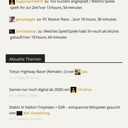
zu
Vor kurzem angespielt / Welche Spiele
Supermario6819
spielt Ihr zur Zeit?
vor 13 hours, 54 minutes
zu
PC Master Race .. ;)
vor 16 hours, 36 minutes
ghostdog83
zu
Welches Spiel/Spiele habt ihr euch als letztes
DerSebomat
gekauft?
vor 19 hours, 43 minutes
Aktuelle Themen
Tokyo Highway Racer (Remake ;-))
von
joia
vor 3 Tage, 20 hours
Games nur noch digital ab 2028
von
ChrisFox
vor 3 weeks, 3 Tage
Diablo IV Addon-Trophäen + D2R – entspannte Mitspieler gesucht
von
BoC-Dread-King
vor 2 months, 3 weeks