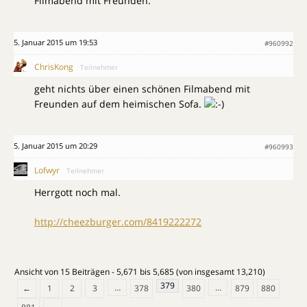
Filmabend mit Freunden.
5. Januar 2015 um 19:53
#960992
ChrisKong
Teilnehmer
geht nichts über einen schönen Filmabend mit
Freunden auf dem heimischen Sofa.
5. Januar 2015 um 20:29
#960993
Lofwyr
Teilnehmer
Herrgott noch mal.
http://cheezburger.com/8419222272
Ansicht von 15 Beiträgen - 5,671 bis 5,685 (von insgesamt 13,210)
379
…
…
←
1
2
3
378
380
879
880