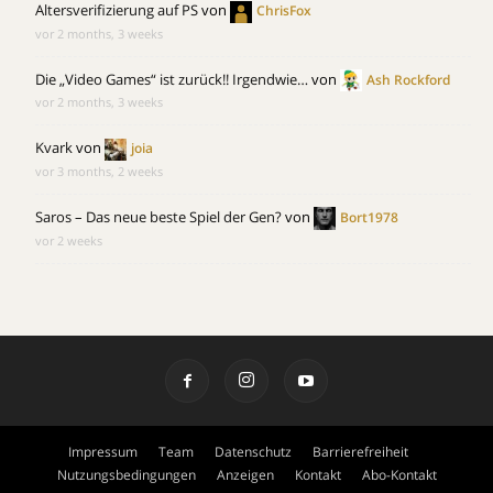
Altersverifizierung auf PS
von
ChrisFox
vor 2 months, 3 weeks
Die „Video Games“ ist zurück!! Irgendwie…
von
Ash Rockford
vor 2 months, 3 weeks
Kvark
von
joia
vor 3 months, 2 weeks
Saros – Das neue beste Spiel der Gen?
von
Bort1978
vor 2 weeks
Impressum
Team
Datenschutz
Barrierefreiheit
Nutzungsbedingungen
Anzeigen
Kontakt
Abo-Kontakt