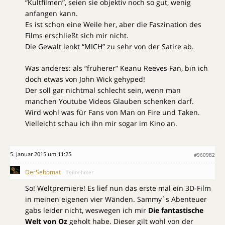
“Kultfilmen”, seien sie objektiv noch so gut, wenig
anfangen kann.
Es ist schon eine Weile her, aber die Faszination des
Films erschließt sich mir nicht.
Die Gewalt lenkt “MICH” zu sehr von der Satire ab.
Was anderes: als “früherer” Keanu Reeves Fan, bin ich
doch etwas von John Wick gehyped!
Der soll gar nichtmal schlecht sein, wenn man
manchen Youtube Videos Glauben schenken darf.
Wird wohl was für Fans von Man on Fire und Taken.
Vielleicht schau ich ihn mir sogar im Kino an.
5. Januar 2015 um 11:25
#960982
DerSebomat
Teilnehmer
So! Weltpremiere! Es lief nun das erste mal ein 3D-Film
in meinen eigenen vier Wänden. Sammy`s Abenteuer
gabs leider nicht, weswegen ich mir
Die fantastische
Welt von Oz
geholt habe. Dieser gilt wohl von der